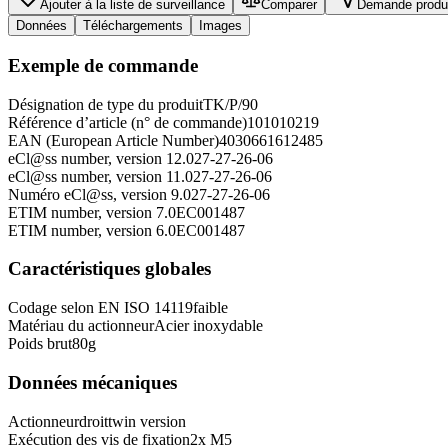
Ajouter à la liste de surveillance
Comparer
Demande produ
Données
Téléchargements
Images
Exemple de commande
Désignation de type du produit
TK/P/90
Référence d’article (n° de commande)
101010219
EAN (European Article Number)
4030661612485
eCl@ss number, version 12.0
27-27-26-06
eCl@ss number, version 11.0
27-27-26-06
Numéro eCl@ss, version 9.0
27-27-26-06
ETIM number, version 7.0
EC001487
ETIM number, version 6.0
EC001487
Caractéristiques globales
Codage selon EN ISO 14119
faible
Matériau du actionneur
Acier inoxydable
Poids brut
80
g
Données mécaniques
Actionneur
droit
twin version
Exécution des vis de fixation
2x M5