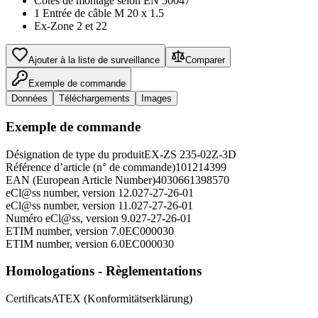
Cotes de montage selon EN 50047
1 Entrée de câble M 20 x 1.5
Ex-Zone 2 et 22
Ajouter à la liste de surveillance
Comparer
Exemple de commande
Données
Téléchargements
Images
Exemple de commande
Désignation de type du produit
EX-ZS 235-02Z-3D
Référence d’article (n° de commande)
101214399
EAN (European Article Number)
4030661398570
eCl@ss number, version 12.0
27-27-26-01
eCl@ss number, version 11.0
27-27-26-01
Numéro eCl@ss, version 9.0
27-27-26-01
ETIM number, version 7.0
EC000030
ETIM number, version 6.0
EC000030
Homologations - Règlementations
Certificats
ATEX (Konformitätserklärung)