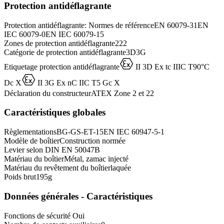
Protection antidéflagrante
Protection antidéflagrante: Normes de référence
EN 60079-31
EN
IEC 60079-0
EN IEC 60079-15
Zones de protection antidéflagrante
2
22
Catégorie de protection antidéflagrante
3D
3G
D
Etiquetage protection antidéflagrante
II 3D Ex tc IIIC T90°C
D
Dc X
II 3G Ex nC IIC T5 Gc X
Déclaration du constructeur
ATEX Zone 2 et 22
Caractéristiques globales
Règlementations
BG-GS-ET-15
EN IEC 60947-5-1
Modèle de boîtier
Construction normée
Levier selon DIN EN 50047
B
Matériau du boîtier
Métal, zamac injecté
Matériau du revêtement du boîtier
laquée
Poids brut
195
g
Données générales - Caractéristiques
Fonctions de sécurité
Oui