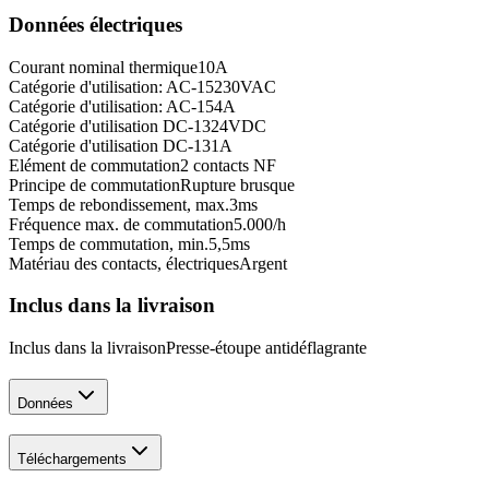
Données électriques
Courant nominal thermique
10
A
Catégorie d'utilisation: AC-15
230
VAC
Catégorie d'utilisation: AC-15
4
A
Catégorie d'utilisation DC-13
24
VDC
Catégorie d'utilisation DC-13
1
A
Elément de commutation
2 contacts NF
Principe de commutation
Rupture brusque
Temps de rebondissement, max.
3
ms
Fréquence max. de commutation
5.000
/h
Temps de commutation, min.
5,5
ms
Matériau des contacts, électriques
Argent
Inclus dans la livraison
Inclus dans la livraison
Presse-étoupe antidéflagrante
Données
Téléchargements