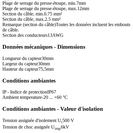
Plage de serrage du presse-étoupe, min.
7
mm
Plage de serrage du presse-étoupe, max.
12
mm
Section du câble, min.
0.75 mm²
Section du câble, max.
2.5 mm²
Remarque (section du câble)
Toutes les données incluent les embouts
de câble.
Section des conducteurs
13
AWG
Données mécaniques - Dimensions
Longueur du capteur
30
mm
Largeur du capteur
30
mm
Hauteur du capteur
75,5
mm
Conditions ambiantes
IP - Indice de protection
IP67
Ambient temperature
-20 ... +60 °C
Conditions ambiantes - Valeur d'isolation
Tension assignée d'isolement U
500 V
i
Tension de choc assignée U
6
kV
imp