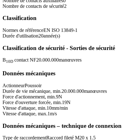
Nombre de contacts auxiliaires
0
Nombre de contacts de sécurité
2
Classification
Normes de référence
EN ISO 13849-1
Durée d'utilisation
20
année(s)
Classification de sécurité - Sorties de sécurité
B
contact NF
20.000.000
manœuvres
10D
Données mécaniques
Actionneur
Poussoir
Durée de vie mécanique, min.
20.000.000
manœuvres
Force d'actionnement, min.
9
N
Force d'ouverture forcée, min.
19
N
Vitesse d'attaque, min.
10
mm/min
Vitesse d'attaque, max.
1
m/s
Données mécaniques – technique de connexion
Type de raccordement
Raccord fileté M20 x 1.5