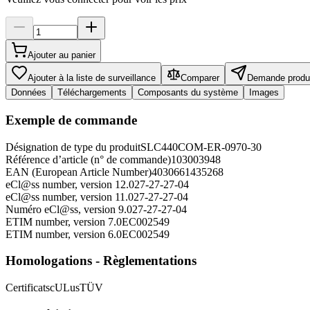
Ajouter au panier
Ajouter à la liste de surveillance
Comparer
Demande produ
Données
Téléchargements
Composants du système
Images
Exemple de commande
Désignation de type du produit
SLC440COM-ER-0970-30
Référence d’article (n° de commande)
103003948
EAN (European Article Number)
4030661435268
eCl@ss number, version 12.0
27-27-27-04
eCl@ss number, version 11.0
27-27-27-04
Numéro eCl@ss, version 9.0
27-27-27-04
ETIM number, version 7.0
EC002549
ETIM number, version 6.0
EC002549
Homologations - Règlementations
Certificats
cULus
TÜV