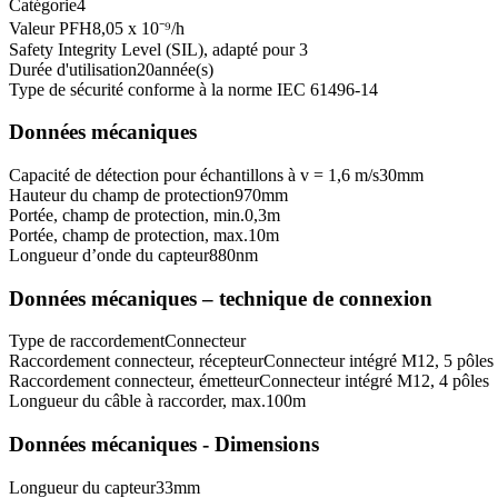
Catégorie
4
Valeur PFH
8,05 x 10⁻⁹
/h
Safety Integrity Level (SIL), adapté pour
3
Durée d'utilisation
20
année(s)
Type de sécurité conforme à la norme IEC 61496-1
4
Données mécaniques
Capacité de détection pour échantillons à v = 1,6 m/s
30
mm
Hauteur du champ de protection
970
mm
Portée, champ de protection, min.
0,3
m
Portée, champ de protection, max.
10
m
Longueur d’onde du capteur
880
nm
Données mécaniques – technique de connexion
Type de raccordement
Connecteur
Raccordement connecteur, récepteur
Connecteur intégré M12, 5 pôles
Raccordement connecteur, émetteur
Connecteur intégré M12, 4 pôles
Longueur du câble à raccorder, max.
100
m
Données mécaniques - Dimensions
Longueur du capteur
33
mm