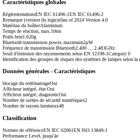
Caractéristiques globales
Règlementations
EN IEC 61496-1
EN IEC 61496-2
Remarque (version du logiciel)
as of 2024 Version 4.0
Matériau du boîtier
Aluminium
Temps de réaction, max.
10
ms
Poids brut
1.620
g
Bluetooth transmission power, maximum
2
µW
Fréquence de transmission Bluetooth
2.400 … 2.483
GHz
Seuil d'émission des rayonnements selon EN 12198-1
Category 0
Identification des groupes de risques des systèmes de lampes selon 
Données générales - Caractéristiques
blocage du redémarrage
Oui
Afficheur intégré, état
Oui
Afficheur intégré, diagnostic
Oui
Nombre de sorties de sécurité numériques
2
Nombre de rayons lumineux
48
Classification
Normes de référence
EN IEC 62061
EN ISO 13849-1
Performance Level, jusqu'à
e