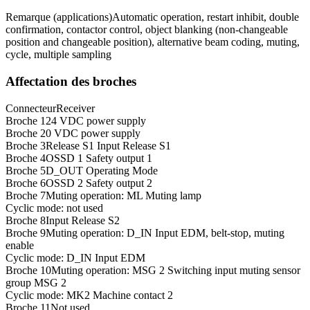
Remarque (applications)
Automatic operation, restart inhibit, double
confirmation, contactor control, object blanking (non-changeable
position and changeable position), alternative beam coding, muting,
cycle, multiple sampling
Affectation des broches
Connecteur
Receiver
Broche 1
24 VDC power supply
Broche 2
0 VDC power supply
Broche 3
Release S1 Input Release S1
Broche 4
OSSD 1 Safety output 1
Broche 5
D_OUT Operating Mode
Broche 6
OSSD 2 Safety output 2
Broche 7
Muting operation: ML Muting lamp
Cyclic mode: not used
Broche 8
Input Release S2
Broche 9
Muting operation: D_IN Input EDM, belt-stop, muting
enable
Cyclic mode: D_IN Input EDM
Broche 10
Muting operation: MSG 2 Switching input muting sensor
group MSG 2
Cyclic mode: MK2 Machine contact 2
Broche 11
Not used