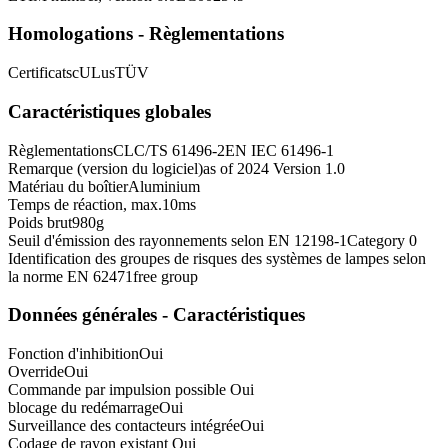
Homologations - Règlementations
Certificats
cULus
TÜV
Caractéristiques globales
Règlementations
CLC/TS 61496-2
EN IEC 61496-1
Remarque (version du logiciel)
as of 2024 Version 1.0
Matériau du boîtier
Aluminium
Temps de réaction, max.
10
ms
Poids brut
980
g
Seuil d'émission des rayonnements selon EN 12198-1
Category 0
Identification des groupes de risques des systèmes de lampes selon
la norme EN 62471
free group
Données générales - Caractéristiques
Fonction d'inhibition
Oui
Override
Oui
Commande par impulsion possible
Oui
blocage du redémarrage
Oui
Surveillance des contacteurs intégrée
Oui
Codage de rayon existant
Oui