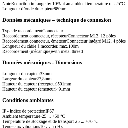
Note
Reduction in range by 10% at an ambient temperature of -25°C
Longueur d’onde du capteur
880
nm
Données mécaniques – technique de connexion
Type de raccordement
Connecteur
Raccordement connecteur, récepteur
Connecteur M12, 12 pôles
Raccordement connecteur, émetteur
Connecteur intégré M12, 4 pôles
Longueur du câble à raccorder, max.
100
m
Raccordement (mécanique)
with metal thread
Données mécaniques - Dimensions
Longueur du capteur
33
mm
Largeur du capteur
27,8
mm
Hauteur du capteur (récepteur)
501
mm
Hauteur du capteur (emetteur)
491
mm
Conditions ambiantes
IP - Indice de protection
IP67
Ambient temperature
-25 ... +50 °C
Température de stockage et de transport
-25 ... +70 °C
Tenue aux vibrations
10 … 55 Hz