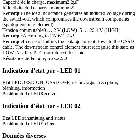
Capacité de la charge, maximum
2,2
µF
Inductivité de la charge, maximum
2
H
Remarque
The load inductance generates an induced voltage during
the switch-off, which compromises the downstream components
(sparkquenching element).
Tension commutable
0 … 2 V (LOW)
15 … 26.4 V (HIGH)
Remarque
According to EN 61131-2
Remarque
In case of failure, the leakage current flows to the OSSD
cable. The downstream control element must recognise this state as
LOW. A safety PLC must detect this state.
Résistance de la ligne, max.
2,5
Ω
Indication d'état par - LED 01
Etat LED
OSSD ON, OSSD OFF, restart, signal reception,
blanking, information
Position de la LED
Receiver
Indication d'état par - LED 02
Etat LED
transmitting and status
Position de la LED
Emitter
Données diverses