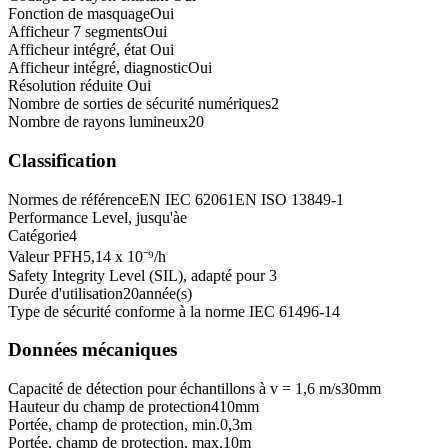
Fonction de masquage
Oui
Afficheur 7 segments
Oui
Afficheur intégré, état
Oui
Afficheur intégré, diagnostic
Oui
Résolution réduite
Oui
Nombre de sorties de sécurité numériques
2
Nombre de rayons lumineux
20
Classification
Normes de référence
EN IEC 62061
EN ISO 13849-1
Performance Level, jusqu'à
e
Catégorie
4
Valeur PFH
5,14 x 10⁻⁹
/h
Safety Integrity Level (SIL), adapté pour
3
Durée d'utilisation
20
année(s)
Type de sécurité conforme à la norme IEC 61496-1
4
Données mécaniques
Capacité de détection pour échantillons à v = 1,6 m/s
30
mm
Hauteur du champ de protection
410
mm
Portée, champ de protection, min.
0,3
m
Portée, champ de protection, max.
10
m