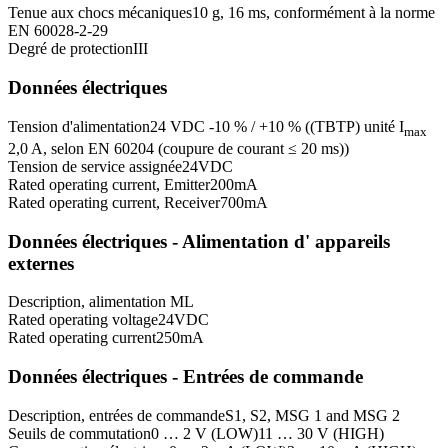
Tenue aux chocs mécaniques
10 g, 16 ms, conformément à la norme
EN 60028-2-29
Degré de protection
III
Données électriques
Tension d'alimentation
24 VDC -10 % / +10 % ((TBTP) unité I
max
2,0 A, selon EN 60204 (coupure de courant ≤ 20 ms))
Tension de service assignée
24
VDC
Rated operating current, Emitter
200
mA
Rated operating current, Receiver
700
mA
Données électriques - Alimentation d' appareils
externes
Description, alimentation
ML
Rated operating voltage
24
VDC
Rated operating current
250
mA
Données électriques - Entrées de commande
Description, entrées de commande
S1, S2, MSG 1 and MSG 2
Seuils de commutation
0 … 2 V (LOW)
11 … 30 V (HIGH)