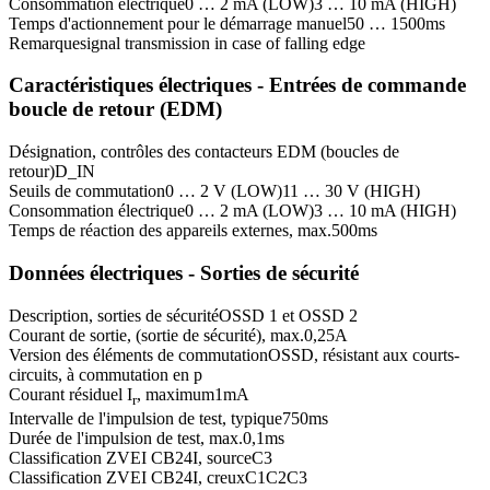
Consommation électrique
0 … 2 mA (LOW)
3 … 10 mA (HIGH)
Temps d'actionnement pour le démarrage manuel
50 … 1500
ms
Remarque
signal transmission in case of falling edge
Caractéristiques électriques - Entrées de commande
boucle de retour (EDM)
Désignation, contrôles des contacteurs EDM (boucles de
retour)
D_IN
Seuils de commutation
0 … 2 V (LOW)
11 … 30 V (HIGH)
Consommation électrique
0 … 2 mA (LOW)
3 … 10 mA (HIGH)
Temps de réaction des appareils externes, max.
500
ms
Données électriques - Sorties de sécurité
Description, sorties de sécurité
OSSD 1 et OSSD 2
Courant de sortie, (sortie de sécurité), max.
0,25
A
Version des éléments de commutation
OSSD, résistant aux courts-
circuits, à commutation en p
Courant résiduel I
, maximum
1
mA
r
Intervalle de l'impulsion de test, typique
750
ms
Durée de l'impulsion de test, max.
0,1
ms
Classification ZVEI CB24I, source
C3
Classification ZVEI CB24I, creux
C1
C2
C3