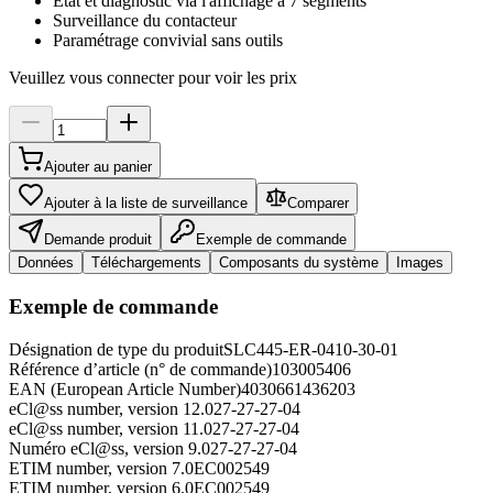
Etat et diagnostic via l'affichage à 7 segments
Surveillance du contacteur
Paramétrage convivial sans outils
Veuillez vous connecter pour voir les prix
Ajouter au panier
Ajouter à la liste de surveillance
Comparer
Demande produit
Exemple de commande
Données
Téléchargements
Composants du système
Images
Exemple de commande
Désignation de type du produit
SLC445-ER-0410-30-01
Référence d’article (n° de commande)
103005406
EAN (European Article Number)
4030661436203
eCl@ss number, version 12.0
27-27-27-04
eCl@ss number, version 11.0
27-27-27-04
Numéro eCl@ss, version 9.0
27-27-27-04
ETIM number, version 7.0
EC002549
ETIM number, version 6.0
EC002549