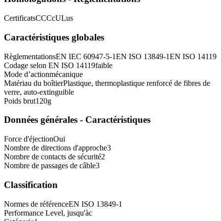
Certificats
CCC
cULus
Caractéristiques globales
Règlementations
EN IEC 60947-5-1
EN ISO 13849-1
EN ISO 14119
Codage selon EN ISO 14119
faible
Mode d’action
mécanique
Matériau du boîtier
Plastique, thermoplastique renforcé de fibres de
verre, auto-extinguible
Poids brut
120
g
Données générales - Caractéristiques
Force d'éjection
Oui
Nombre de directions d'approche
3
Nombre de contacts de sécurité
2
Nombre de passages de câble
3
Classification
Normes de référence
EN ISO 13849-1
Performance Level, jusqu'à
c