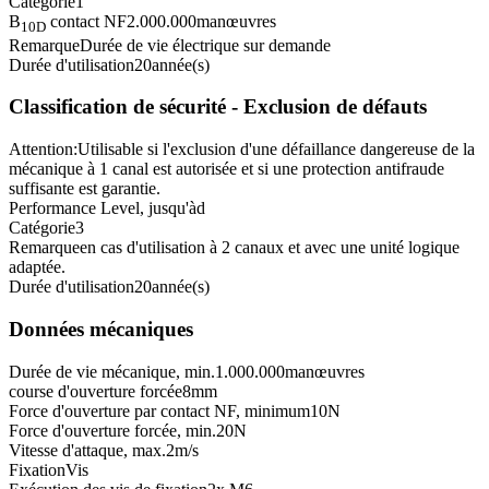
Catégorie
1
B
contact NF
2.000.000
manœuvres
10D
Remarque
Durée de vie électrique sur demande
Durée d'utilisation
20
année(s)
Classification de sécurité - Exclusion de défauts
Attention:
Utilisable si l'exclusion d'une défaillance dangereuse de la
mécanique à 1 canal est autorisée et si une protection antifraude
suffisante est garantie.
Performance Level, jusqu'à
d
Catégorie
3
Remarque
en cas d'utilisation à 2 canaux et avec une unité logique
adaptée.
Durée d'utilisation
20
année(s)
Données mécaniques
Durée de vie mécanique, min.
1.000.000
manœuvres
course d'ouverture forcée
8
mm
Force d'ouverture par contact NF, minimum
10
N
Force d'ouverture forcée, min.
20
N
Vitesse d'attaque, max.
2
m/s
Fixation
Vis