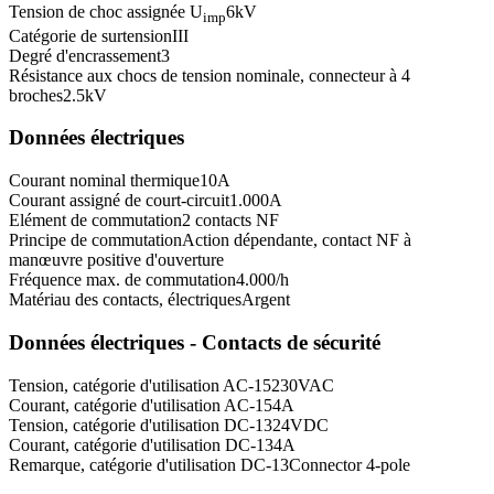
Tension de choc assignée U
6
kV
imp
Catégorie de surtension
III
Degré d'encrassement
3
Résistance aux chocs de tension nominale, connecteur à 4
broches
2.5
kV
Données électriques
Courant nominal thermique
10
A
Courant assigné de court-circuit
1.000
A
Elément de commutation
2 contacts NF
Principe de commutation
Action dépendante, contact NF à
manœuvre positive d'ouverture
Fréquence max. de commutation
4.000
/h
Matériau des contacts, électriques
Argent
Données électriques - Contacts de sécurité
Tension, catégorie d'utilisation AC-15
230
VAC
Courant, catégorie d'utilisation AC-15
4
A
Tension, catégorie d'utilisation DC-13
24
VDC
Courant, catégorie d'utilisation DC-13
4
A
Remarque, catégorie d'utilisation DC-13
Connector 4-pole