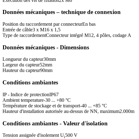
Exécution des vis de fixation
2x M6
Données mécaniques – technique de connexion
Position du raccordement par connecteur
En bas
Entrée de câble
3 x M16 x 1,5
Type de raccordement
Connecteur intégré M12, 4 pôles, codage A
Données mécaniques - Dimensions
Longueur du capteur
30
mm
Largeur du capteur
52
mm
Hauteur du capteur
90
mm
Conditions ambiantes
IP - Indice de protection
IP67
Ambient temperature
-30 ... +80 °C
Température de stockage et de transport
-40 ... +85 °C
Hauteur d'installation autorisée au-dessus de NN, maximum
2.000
m
Conditions ambiantes - Valeur d'isolation
Tension assignée d'isolement U
500 V
i