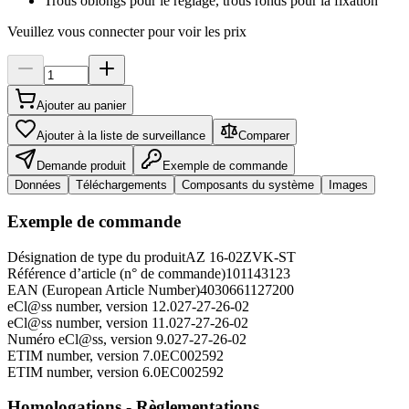
Trous oblongs pour le réglage, trous ronds pour la fixation
Veuillez vous connecter pour voir les prix
Ajouter au panier
Ajouter à la liste de surveillance
Comparer
Demande produit
Exemple de commande
Données
Téléchargements
Composants du système
Images
Exemple de commande
Désignation de type du produit
AZ 16-02ZVK-ST
Référence d’article (n° de commande)
101143123
EAN (European Article Number)
4030661127200
eCl@ss number, version 12.0
27-27-26-02
eCl@ss number, version 11.0
27-27-26-02
Numéro eCl@ss, version 9.0
27-27-26-02
ETIM number, version 7.0
EC002592
ETIM number, version 6.0
EC002592
Homologations - Règlementations