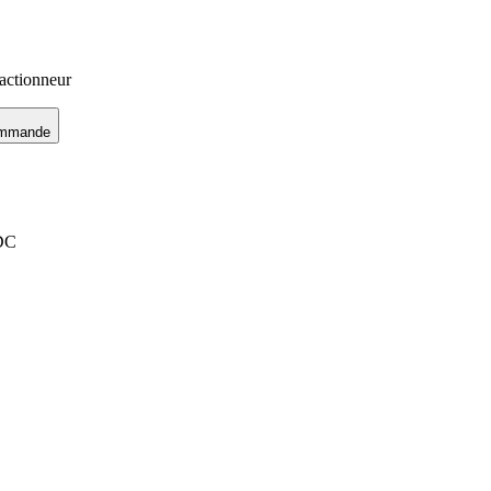
'actionneur
ommande
DC