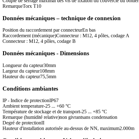
Couple de serrage maximal des vis de fixation du couvercle du boîtier
Remarque
Torx T10
Données mécaniques – technique de connexion
Position du raccordement par connecteur
En bas
Raccordement (mécanique)
Connecteur : M12, 4 pôles, codage A
Connecteur : M12, 4 pôles, codage B
Données mécaniques - Dimensions
Longueur du capteur
30
mm
Largeur du capteur
108
mm
Hauteur du capteur
75,5
mm
Conditions ambiantes
IP - Indice de protection
IP67
Ambient temperature
-25 ... +60 °C
Température de stockage et de transport
-25 ... +85 °C
Remarque (humidité relative)
non givrant
sans condensation
Degré de protection
II
Hauteur d'installation autorisée au-dessus de NN, maximum
2.000
m