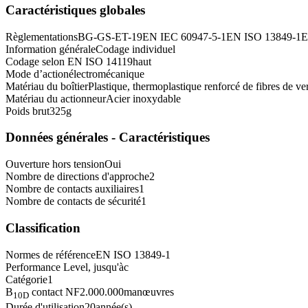
Caractéristiques globales
Règlementations
BG-GS-ET-19
EN IEC 60947-5-1
EN ISO 13849-1
E
Information générale
Codage individuel
Codage selon EN ISO 14119
haut
Mode d’action
électromécanique
Matériau du boîtier
Plastique, thermoplastique renforcé de fibres de ve
Matériau du actionneur
Acier inoxydable
Poids brut
325
g
Données générales - Caractéristiques
Ouverture hors tension
Oui
Nombre de directions d'approche
2
Nombre de contacts auxiliaires
1
Nombre de contacts de sécurité
1
Classification
Normes de référence
EN ISO 13849-1
Performance Level, jusqu'à
c
Catégorie
1
B
contact NF
2.000.000
manœuvres
10D
Durée d'utilisation
20
année(s)