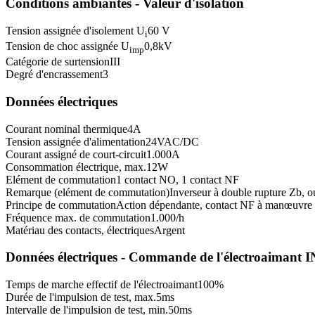
Conditions ambiantes - Valeur d'isolation
Tension assignée d'isolement U
60 V
i
Tension de choc assignée U
0,8
kV
imp
Catégorie de surtension
III
Degré d'encrassement
3
Données électriques
Courant nominal thermique
4
A
Tension assignée d'alimentation
24
VAC/DC
Courant assigné de court-circuit
1.000
A
Consommation électrique, max.
12
W
Elément de commutation
1 contact NO, 1 contact NF
Remarque (elément de commutation)
Inverseur à double rupture Zb, o
Principe de commutation
Action dépendante, contact NF à manœuvre p
Fréquence max. de commutation
1.000
/h
Matériau des contacts, électriques
Argent
Données électriques - Commande de l'électroaimant I
Temps de marche effectif de l'électroaimant
100
%
Durée de l'impulsion de test, max.
5
ms
Intervalle de l'impulsion de test, min.
50
ms