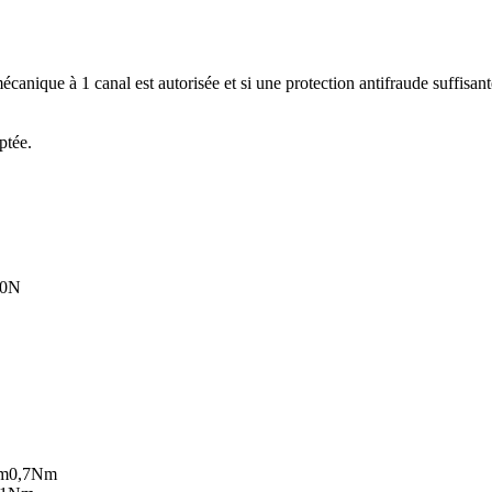
écanique à 1 canal est autorisée et si une protection antifraude suffisant
ptée.
0
N
um
0,7
Nm