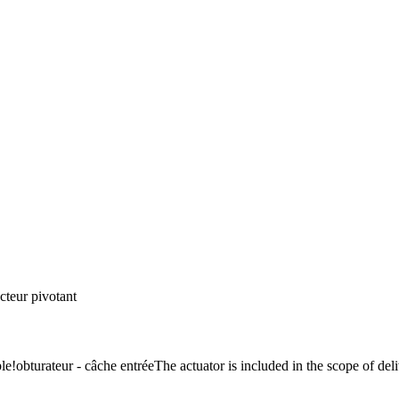
cteur pivotant
le!
obturateur - câche entrée
The actuator is included in the scope of del