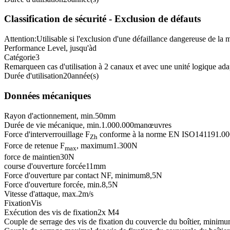
Classification de sécurité - Exclusion de défauts
Attention:
Utilisable si l'exclusion d'une défaillance dangereuse de la m
Performance Level, jusqu'à
d
Catégorie
3
Remarque
en cas d'utilisation à 2 canaux et avec une unité logique ada
Durée d'utilisation
20
année(s)
Données mécaniques
Rayon d'actionnement, min.
50
mm
Durée de vie mécanique, min.
1.000.000
manœuvres
Force d'interverrouillage F
conforme à la norme EN ISO14119
1.00
Zh
Force de retenue F
, maximum
1.300
N
max
force de maintien
30
N
course d'ouverture forcée
11
mm
Force d'ouverture par contact NF, minimum
8,5
N
Force d'ouverture forcée, min.
8,5
N
Vitesse d'attaque, max.
2
m/s
Fixation
Vis
Exécution des vis de fixation
2x M4
Couple de serrage des vis de fixation du couvercle du boîtier, minim