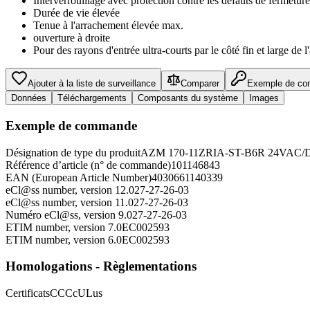
Interverrouillage avec protection contre les défauts de fermeture
Durée de vie élevée
Tenue à l'arrachement élevée max.
ouverture à droite
Pour des rayons d'entrée ultra-courts par le côté fin et large de l
Ajouter à la liste de surveillance
Comparer
Exemple de c
Données
Téléchargements
Composants du système
Images
Exemple de commande
Désignation de type du produit
AZM 170-11ZRIA-ST-B6R 24VAC/
Référence d’article (n° de commande)
101146843
EAN (European Article Number)
4030661140339
eCl@ss number, version 12.0
27-27-26-03
eCl@ss number, version 11.0
27-27-26-03
Numéro eCl@ss, version 9.0
27-27-26-03
ETIM number, version 7.0
EC002593
ETIM number, version 6.0
EC002593
Homologations - Règlementations
Certificats
CCC
cULus