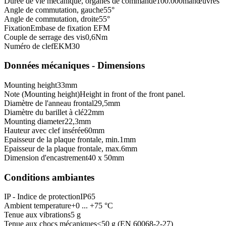
Durée de vie mécanique, organes de commande
100.000
manœuvres
Angle de commutation, gauche
55
°
Angle de commutation, droite
55
°
Fixation
Embase de fixation EFM
Couple de serrage des vis
0,6
Nm
Numéro de clef
EKM30
Données mécaniques - Dimensions
Mounting height
33
mm
Note (Mounting height)
Height in front of the front panel.
Diamètre de l'anneau frontal
29,5
mm
Diamètre du barillet à clé
22
mm
Mounting diameter
22,3
mm
Hauteur avec clef insérée
60
mm
Epaisseur de la plaque frontale, min.
1
mm
Epaisseur de la plaque frontale, max.
6
mm
Dimension d'encastrement
40 x 50
mm
Conditions ambiantes
IP - Indice de protection
IP65
Ambient temperature
+0 ... +75 °C
Tenue aux vibrations
5 g
Tenue aux chocs mécaniques
<50 g (EN 60068-2-27)