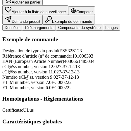
Ajouter au panier
Ajouter à la liste de surveillance
Comparer
Demande produit
Exemple de commande
Données
Téléchargements
Composants du système
Images
Exemple de commande
Désignation de type du produit
ESS32S123
Référence d’article (n° de commande)
101006393
EAN (European Article Number)
4030661485034
eCl@ss number, version 12.0
27-37-12-13
eCl@ss number, version 11.0
27-37-12-13
Numéro eCl@ss, version 9.0
27-37-12-13
ETIM number, version 7.0
EC000222
ETIM number, version 6.0
EC000222
Homologations - Règlementations
Certificats
cULus
Caractéristiques globales