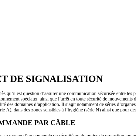
 DE SIGNALISATION
s qu’il est question d’assurer une communication sécurisée entre les p
ctionnement spéciaux, ainsi que l’arrêt en toute sécurité de mouvements
té des domaines d’application. Il s’agit notamment de séries d’organes
érie A), dans des zones sensibles à l’hygiène (série N) ainsi que pour de
OMMANDE PAR CÂBLE
ées au moyen d’un couvercle de sécurité ou de portes de protection, on 