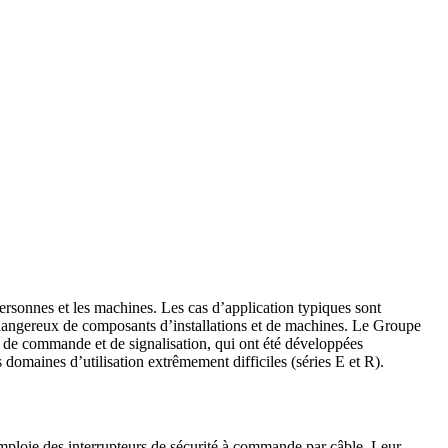
ersonnes et les machines. Les cas d’application typiques sont
 dangereux de composants d’installations et de machines. Le Groupe
 de commande et de signalisation, qui ont été développées
s domaines d’utilisation extrêmement difficiles (séries E et R).
emploie des interrupteurs de sécurité à commande par câble. Leur