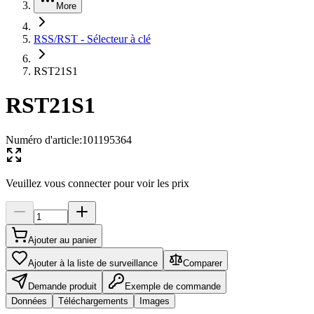
More
RSS/RST - Sélecteur à clé
RST21S1
RST21S1
Numéro d'article
:
101195364
Veuillez vous connecter pour voir les prix
Ajouter au panier
Ajouter à la liste de surveillance
Comparer
Demande produit
Exemple de commande
Données
Téléchargements
Images