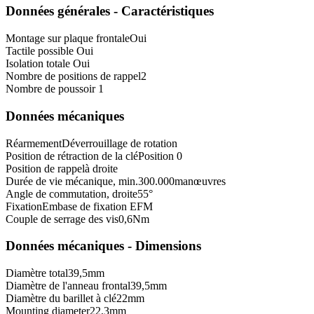
Données générales - Caractéristiques
Montage sur plaque frontale
Oui
Tactile possible
Oui
Isolation totale
Oui
Nombre de positions de rappel
2
Nombre de poussoir
1
Données mécaniques
Réarmement
Déverrouillage de rotation
Position de rétraction de la clé
Position 0
Position de rappel
à droite
Durée de vie mécanique, min.
300.000
manœuvres
Angle de commutation, droite
55
°
Fixation
Embase de fixation EFM
Couple de serrage des vis
0,6
Nm
Données mécaniques - Dimensions
Diamètre total
39,5
mm
Diamètre de l'anneau frontal
39,5
mm
Diamètre du barillet à clé
22
mm
Mounting diameter
22,3
mm