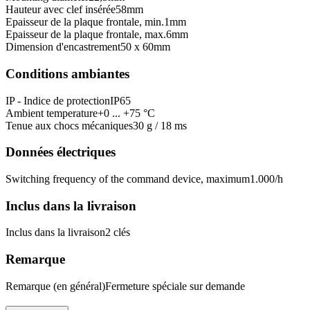
Hauteur avec clef insérée
58
mm
Epaisseur de la plaque frontale, min.
1
mm
Epaisseur de la plaque frontale, max.
6
mm
Dimension d'encastrement
50 x 60
mm
Conditions ambiantes
IP - Indice de protection
IP65
Ambient temperature
+0 ... +75 °C
Tenue aux chocs mécaniques
30 g / 18 ms
Données électriques
Switching frequency of the command device, maximum
1.000
/h
Inclus dans la livraison
Inclus dans la livraison
2 clés
Remarque
Remarque (en général)
Fermeture spéciale sur demande