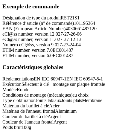
Exemple de commande
Désignation de type du produit
RST21S1
Référence d’article (n° de commande)
101195364
EAN (European Article Number)
4030661487120
eCl@ss number, version 12.0
27-27-26-06
eCl@ss number, version 11.0
27-37-12-13
Numéro eCl@ss, version 9.0
27-27-24-04
ETIM number, version 7.0
EC001487
ETIM number, version 6.0
EC001487
Caractéristiques globales
Règlementations
EN IEC 60947-1
EN IEC 60947-5-1
Exécution
Sélecteur à clé - montage sur plaque frontale
Modèle
Ronde
Conditions de montage (mécaniques)
au choix
Type d'obturation
Joints labiaux
Joints plats
Membrane
Matériau du barillet à clé
Acier
Matériau de l'anneau frontal
Aluminium
Couleur du barillet à clé
Argent
Couleur de l'anneau frontal
Argent
Poids brut
100
g