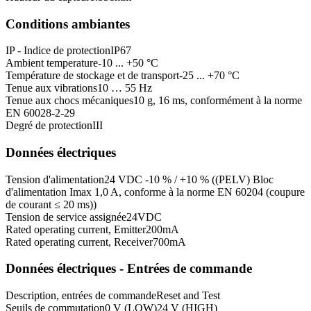
Conditions ambiantes
IP - Indice de protection
IP67
Ambient temperature
-10 ... +50 °C
Température de stockage et de transport
-25 ... +70 °C
Tenue aux vibrations
10 … 55 Hz
Tenue aux chocs mécaniques
10 g, 16 ms, conformément à la norme
EN 60028-2-29
Degré de protection
III
Données électriques
Tension d'alimentation
24 VDC -10 % / +10 % ((PELV) Bloc
d'alimentation Imax 1,0 A, conforme à la norme EN 60204 (coupure
de courant ≤ 20 ms))
Tension de service assignée
24
VDC
Rated operating current, Emitter
200
mA
Rated operating current, Receiver
700
mA
Données électriques - Entrées de commande
Description, entrées de commande
Reset and Test
Seuils de commutation
0 V (LOW)
24 V (HIGH)