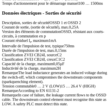
Temps d'actionnement pour le démarrage manuel
100 … 1500
ms
Données électriques - Sorties de sécurité
Description, sorties de sécurité
OSSD 1 et OSSD 2
Courant de sortie, (sortie de sécurité), max.
0,25
A
Version des éléments de commutation
OSSD, résistant aux courts-
circuits, à commutation en p
Courant résiduel I
, maximum
1
mA
r
Intervalle de l'impulsion de test, typique
750
ms
Durée de l'impulsion de test, max.
0,15
ms
Classification ZVEI CB24I, source
C2
Classification ZVEI CB24I, creux
C1
C2
Capacité de la charge, maximum
0,05
µF
Inductivité de la charge, maximum
2
H
Remarque
The load inductance generates an induced voltage during
the switch-off, which compromises the downstream components
(sparkquenching element).
Tension commutable
0 … 2 V (LOW)
15 … 26.4 V (HIGH)
Remarque
According to EN 61131-2
Remarque
In case of failure, the leakage current flows to the OSSD
cable. The downstream control element must recognise this state as
LOW. A safety PLC must detect this state.