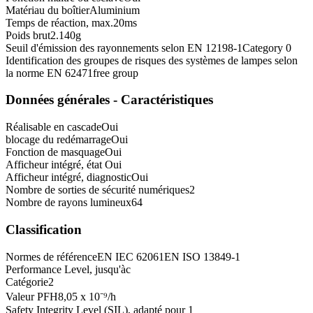
Matériau du boîtier
Aluminium
Temps de réaction, max.
20
ms
Poids brut
2.140
g
Seuil d'émission des rayonnements selon EN 12198-1
Category 0
Identification des groupes de risques des systèmes de lampes selon
la norme EN 62471
free group
Données générales - Caractéristiques
Réalisable en cascade
Oui
blocage du redémarrage
Oui
Fonction de masquage
Oui
Afficheur intégré, état
Oui
Afficheur intégré, diagnostic
Oui
Nombre de sorties de sécurité numériques
2
Nombre de rayons lumineux
64
Classification
Normes de référence
EN IEC 62061
EN ISO 13849-1
Performance Level, jusqu'à
c
Catégorie
2
Valeur PFH
8,05 x 10⁻⁹
/h
Safety Integrity Level (SIL), adapté pour
1