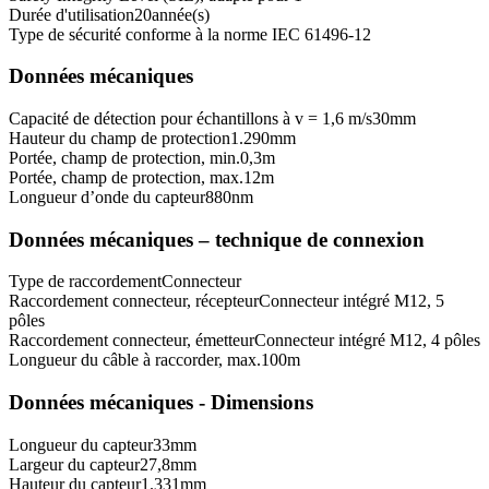
Durée d'utilisation
20
année(s)
Type de sécurité conforme à la norme IEC 61496-1
2
Données mécaniques
Capacité de détection pour échantillons à v = 1,6 m/s
30
mm
Hauteur du champ de protection
1.290
mm
Portée, champ de protection, min.
0,3
m
Portée, champ de protection, max.
12
m
Longueur d’onde du capteur
880
nm
Données mécaniques – technique de connexion
Type de raccordement
Connecteur
Raccordement connecteur, récepteur
Connecteur intégré M12, 5
pôles
Raccordement connecteur, émetteur
Connecteur intégré M12, 4 pôles
Longueur du câble à raccorder, max.
100
m
Données mécaniques - Dimensions
Longueur du capteur
33
mm
Largeur du capteur
27,8
mm
Hauteur du capteur
1.331
mm