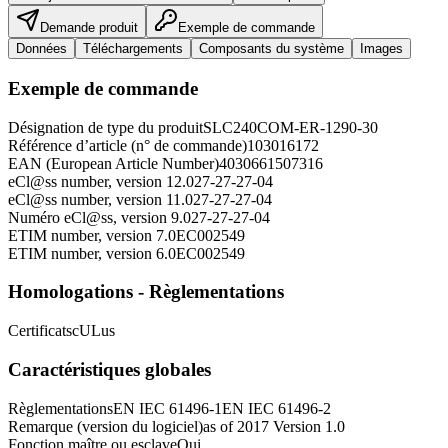
Demande produit
Exemple de commande
Données
Téléchargements
Composants du système
Images
Exemple de commande
Désignation de type du produit
SLC240COM-ER-1290-30
Référence d’article (n° de commande)
103016172
EAN (European Article Number)
4030661507316
eCl@ss number, version 12.0
27-27-27-04
eCl@ss number, version 11.0
27-27-27-04
Numéro eCl@ss, version 9.0
27-27-27-04
ETIM number, version 7.0
EC002549
ETIM number, version 6.0
EC002549
Homologations - Règlementations
Certificats
cULus
Caractéristiques globales
Règlementations
EN IEC 61496-1
EN IEC 61496-2
Remarque (version du logiciel)
as of 2017 Version 1.0
Fonction maître ou esclave
Oui