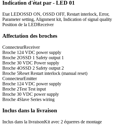
Indication d'état par - LED 01
Etat LED
OSSD ON, OSSD OFF, Restart interlock, Error,
Parameter setting, Alignment kit, Indication of signal quality
Position de la LED
Receiver
Affectation des broches
Connecteur
Receiver
Broche 1
24 VDC power supply
Broche 2
OSSD 1 Safety output 1
Broche 3
0 VDC Power supply
Broche 4
OSSD 2 Safety output 2
Broche 5
Reset Restart interlock (manual reset)
Connecteur
Emitter
Broche 1
24 VDC power supply
Broche 2
Test Test input
Broche 3
0 VDC power supply
Broche 4
Slave Series wiring
Inclus dans la livraison
Inclus dans la livraison
Kit avec 2 équerres de montage