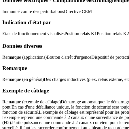
Données électriques - Compatibilité électromagnétiq
Immunité contre des perturbations
Directive CEM
Indication d'état par
Etats de fonctionnement visualisés
Position relais K1
Position relais K2
Données diverses
Remarque (applications)
Bouton d'arrêt d'urgence
Dispositif de protect
Remarque
Remarque (en général)
Des charges inductives (p.ex. relais externe, etc
Exemple de câblage
Remarque (exemple de câblage)
Démarrage automatique: le démarrage a
pont.
En cas d'une défaillance unique, la fonction de sécurité sera tou
fonction de sécurité.
L'exemple de câblage est représenté pour les prote
l'exemple reprend une commande à 2 canaux d'une surveillance de prot
(H2).
Partie puissance: une commande à 2 canaux convient pour le renfo
surveillé, il faut les raccorder conformément au tableau de raccordeme