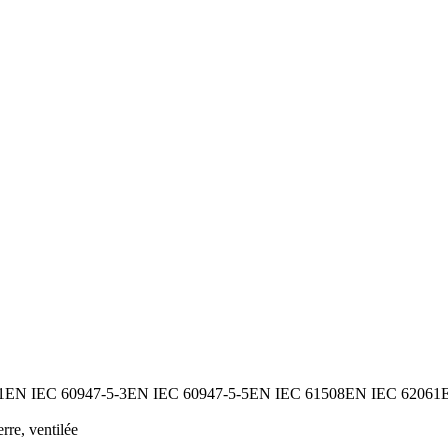
1
EN IEC 60947-5-3
EN IEC 60947-5-5
EN IEC 61508
EN IEC 62061
rre, ventilée