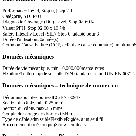
Performance Level, Stop 0, jusqu'à
d
Catégorie, STOP 0
3
Diagnostic Coverage (DC) Level, Stop 0
> 60
%
Valeur PFH, Stop 0
2,00 x 10⁻⁷
/h
Safety Integrity Level (SIL), Stop 0, adapté pour
3
Durée d'utilisation
20
année(s)
Common Cause Failure (CCF, défaut de cause commune), minimum
Données mécaniques
Durée de vie mécanique, min.
10.000.000
manœuvres
Fixation
Fixation rapide sur rails DIN standards selon DIN EN 60715
Données mécaniques – technique de connexion
Dénomination des bornes
IEC/EN 60947-1
Section du câble, min.
0.25 mm²
Section du câble, max.
2.5 mm²
Couple de serrage des bornes
0,6
Nm
Type de câble admissible
Flexible
Rigide, à un seul fil
Raccordement (mécanique)
Screw terminals