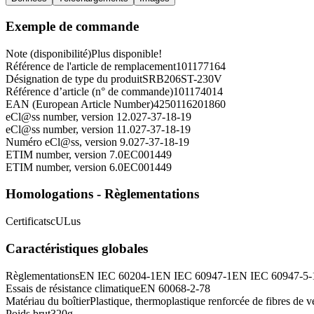
Exemple de commande
Note (disponibilité)
Plus disponible!
Référence de l'article de remplacement
101177164
Désignation de type du produit
SRB206ST-230V
Référence d’article (n° de commande)
101174014
EAN (European Article Number)
4250116201860
eCl@ss number, version 12.0
27-37-18-19
eCl@ss number, version 11.0
27-37-18-19
Numéro eCl@ss, version 9.0
27-37-18-19
ETIM number, version 7.0
EC001449
ETIM number, version 6.0
EC001449
Homologations - Règlementations
Certificats
cULus
Caractéristiques globales
Règlementations
EN IEC 60204-1
EN IEC 60947-1
EN IEC 60947-5-
Essais de résistance climatique
EN 60068-2-78
Matériau du boîtier
Plastique, thermoplastique renforcée de fibres de ve
Poids brut
320
g