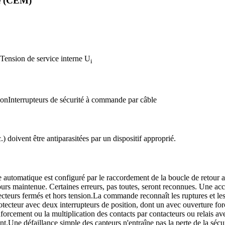
ue (CEM)
Tension de service interne U
i
ion
Interrupteurs de sécurité à commande par câble
.) doivent être antiparasitées par un dispositif approprié.
utomatique est configuré par le raccordement de la boucle de retour aux
jours maintenue. Certaines erreurs, pas toutes, seront reconnues. Une ac
cteurs fermés et hors tension.
La commande reconnaît les ruptures et les f
ecteur avec deux interrupteurs de position, dont un avec ouverture for
rcement ou la multiplication des contacts par contacteurs ou relais ave
nt.
Une défaillance simple des capteurs n'entraîne pas la perte de la sécur