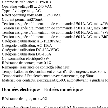
Gamme de fréquence
50
Hz
60
Hz
Operating voltage
48 ... 240 VAC
Type of voltage range
AC
Rated operating voltage
48 ... 240 VAC
Courant permanent
275
mA
Tension assignée d’alimentation de commande à 50 Hz AC, min.
48
V
Tension assignée d’alimentation de commande à 50 Hz AC, max.
240
Tension assignée d’alimentation de commande à 60 Hz AC, min.
48
V
Tension assignée d’alimentation de commande à 60 Hz AC, max.
240
Catégorie d'utilisation: AC-15
230
VAC
Catégorie d'utilisation: AC-15
6
A
Catégorie d'utilisation DC-13
24
VDC
Catégorie d'utilisation DC-13
6
A
Consommation électrique
6,8
W
Résistance de contact, max.
0,1
Ω
Remarque (résistance de contact)
à l'état neuf
Temporisation au déclenchement en cas d'arrêt d'urgence, max.
30
ms
Temporisation à l'enclenchement avec réarmement, typ.
50
ms
Matériau des contacts, électriques
AgCdO, autonettoyant, à guidage fo
Données électriques - Entrées numériques
Résistance de ligne, max.
40
Ω