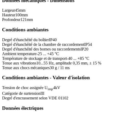
Données mécaniques - Dimensions
Largeur
45
mm
Hauteur
100
mm
Profondeur
121
mm
Conditions ambiantes
Degré d'étanchéité du boîtier
IP40
Degré d'étanchéité de la chambre de raccordement
IP54
Degré d'étanchéité des bornes ou raccordements
IP20
Ambient temperature
-25 ... +45 °C
Température de stockage et de transport
-40 ... +85 °C
Tenue aux vibrations
10...55 Hz, amplitude 0,35 mm, ± 15 %
Tenue aux chocs mécaniques
30 g / 11 ms
Conditions ambiantes - Valeur d'isolation
Tension de choc assignée U
4
kV
imp
Catégorie de surtension
III
Degré d'encrassement selon VDE 0110
2
Données électriques