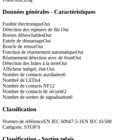
Données générales - Caractéristiques
Fusible électronique
Oui
Détection des ruptures de fils
Oui
Bornes débrochables
Oui
Entrée de démarrage
Oui
Boucle de retour
Oui
Fonction de réarmement automatique
Oui
Réarmement détection avec de front
Oui
Détection des fuites à la terre
Oui
Afficheur intégré, état
Oui
Nombre de contacts auxiliaires
6
Nombre de LEDs
4
Nombre de contacts NF
12
Nombre de contacts de sécurité
2
Nombre de sorties de signalisation
6
Classification
Normes de référence
EN IEC 60947-5-1
EN IEC 61508
Catégorie, STOP
0
Classification - Sorties relais