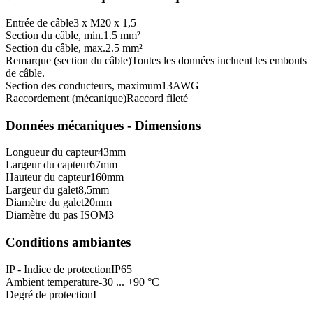
Entrée de câble
3 x M20 x 1,5
Section du câble, min.
1.5 mm²
Section du câble, max.
2.5 mm²
Remarque (section du câble)
Toutes les données incluent les embouts
de câble.
Section des conducteurs, maximum
13
AWG
Raccordement (mécanique)
Raccord fileté
Données mécaniques - Dimensions
Longueur du capteur
43
mm
Largeur du capteur
67
mm
Hauteur du capteur
160
mm
Largeur du galet
8,5
mm
Diamètre du galet
20
mm
Diamètre du pas ISO
M3
Conditions ambiantes
IP - Indice de protection
IP65
Ambient temperature
-30 ... +90 °C
Degré de protection
I