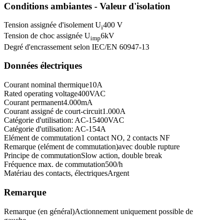
Conditions ambiantes - Valeur d'isolation
Tension assignée d'isolement U
400 V
i
Tension de choc assignée U
6
kV
imp
Degré d'encrassement selon IEC/EN 60947-1
3
Données électriques
Courant nominal thermique
10
A
Rated operating voltage
400
VAC
Courant permanent
4.000
mA
Courant assigné de court-circuit
1.000
A
Catégorie d'utilisation: AC-15
400
VAC
Catégorie d'utilisation: AC-15
4
A
Elément de commutation
1 contact NO, 2 contacts NF
Remarque (elément de commutation)
avec double rupture
Principe de commutation
Slow action, double break
Fréquence max. de commutation
500
/h
Matériau des contacts, électriques
Argent
Remarque
Remarque (en général)
Actionnement uniquement possible de