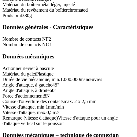
Matériau du boîtier
métal léger, injecté
Matériau du revêtement du boîtier
chromated
Poids brut
380
g
Données générales - Caractéristiques
Nombre de contacts NF
2
Nombre de contacts NO
1
Données mécaniques
Actionneur
levier à bascule
Matériau du galet
Plastique
Durée de vie mécanique, min.
1.000.000
manœuvres
Angle d'attaque, à gauche
45
°
Angle d'attaque, à droite
60
°
Force d'actionnement
8
N
Course d'ouverture des contacts
max. 2 x 2,5 mm
Vitesse d'attaque, min.
1
mm/min
Vitesse d'attaque, max.
0,5
m/s
Remarque (vitesse d'attaque)
Vitesse d'attaque pour un angle
d'attaque vertical sur le poussoir
Données mécaniques – technique de connexion