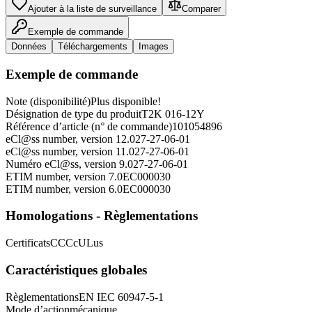
Ajouter à la liste de surveillance
Comparer
Exemple de commande
Données
Téléchargements
Images
Exemple de commande
Note (disponibilité)
Plus disponible!
Désignation de type du produit
T2K 016-12Y
Référence d’article (n° de commande)
101054896
eCl@ss number, version 12.0
27-27-06-01
eCl@ss number, version 11.0
27-27-06-01
Numéro eCl@ss, version 9.0
27-27-06-01
ETIM number, version 7.0
EC000030
ETIM number, version 6.0
EC000030
Homologations - Règlementations
Certificats
CCC
cULus
Caractéristiques globales
Règlementations
EN IEC 60947-5-1
Mode d’action
mécanique