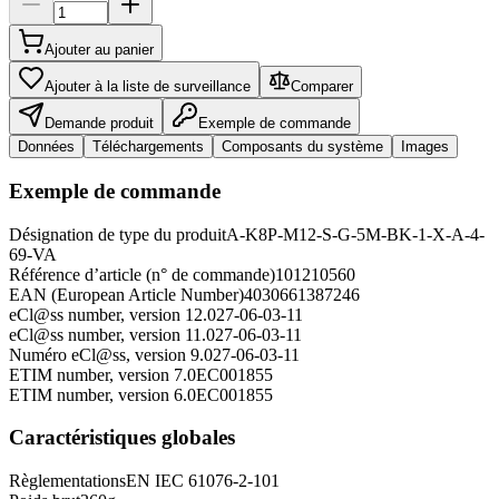
Ajouter au panier
Ajouter à la liste de surveillance
Comparer
Demande produit
Exemple de commande
Données
Téléchargements
Composants du système
Images
Exemple de commande
Désignation de type du produit
A-K8P-M12-S-G-5M-BK-1-X-A-4-
69-VA
Référence d’article (n° de commande)
101210560
EAN (European Article Number)
4030661387246
eCl@ss number, version 12.0
27-06-03-11
eCl@ss number, version 11.0
27-06-03-11
Numéro eCl@ss, version 9.0
27-06-03-11
ETIM number, version 7.0
EC001855
ETIM number, version 6.0
EC001855
Caractéristiques globales
Règlementations
EN IEC 61076-2-101