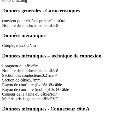
Poids brut
260
g
Données générales - Caractéristiques
convient pour chaînes porte-câbles
Oui
Nombre de conducteurs de câble
8
Données mécaniques
Couple, max.
0,4
Nm
Données mécaniques – technique de connexion
Longueur du câble
5
m
Nombre de conducteurs de câble
8
Section des conducteurs
0,21
mm²
Section de câble
5,7
mm
Rayon de courbure (fixe)
5
x Ø-câble
Rayon de courbure (mobile)
10
x Ø-câble
Couleur de la gaine du câble
Noir
Matériau de la gaine de câble
PVC
Données mécaniques - Connecteur côté A