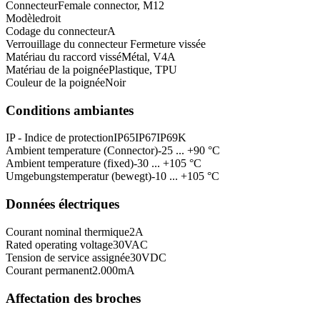
Connecteur
Female connector, M12
Modèle
droit
Codage du connecteur
A
Verrouillage du connecteur
Fermeture vissée
Matériau du raccord vissé
Métal, V4A
Matériau de la poignée
Plastique, TPU
Couleur de la poignée
Noir
Conditions ambiantes
IP - Indice de protection
IP65
IP67
IP69K
Ambient temperature (Connector)
-25 ... +90 °C
Ambient temperature (fixed)
-30 ... +105 °C
Umgebungstemperatur (bewegt)
-10 ... +105 °C
Données électriques
Courant nominal thermique
2
A
Rated operating voltage
30
VAC
Tension de service assignée
30
VDC
Courant permanent
2.000
mA
Affectation des broches