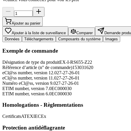
Ajouter au panier
Ajouter à la liste de surveillance
Comparer
Demande produ
Données
Téléchargements
Composants du système
Images
Exemple de commande
Désignation de type du produit
EX-I-RS655-Z22
Référence d’article (n° de commande)
153031620
eCl@ss number, version 12.0
27-27-26-01
eCl@ss number, version 11.0
27-27-26-01
Numéro eCl@ss, version 9.0
27-27-26-01
ETIM number, version 7.0
EC000030
ETIM number, version 6.0
EC000030
Homologations - Règlementations
Certificats
ATEX
IECEx
Protection antidéflagrante