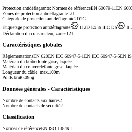
Protection antidéflagrante: Normes de référence
EN 60079-11
EN 600
Zones de protection antidéflagrante
1
21
Catégorie de protection antidéflagrante
2D
2G
D
D
Etiquetage protection antidéflagrante
II 2D Ex ib IIIC Db
II 
Déclaration du constructeur, zones
1
21
Caractéristiques globales
Règlementations
EN 620
EN IEC 60947-5-1
EN IEC 60947-5-5
EN IS
Matériau du boîtier
fonte grise, laquée
Matériau du couvercle
fonte grise, laquée
Longueur du câble, max.
100
m
Poids brut
6.095
g
Données générales - Caractéristiques
Nombre de contacts auxiliaires
2
Nombre de contacts de sécurité
2
Classification
Normes de référence
EN ISO 13849-1