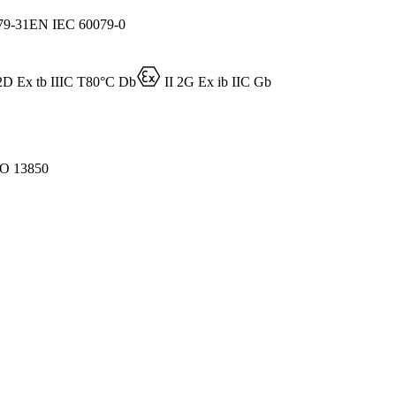
79-31
EN IEC 60079-0
D
2D Ex tb IIIC T80°C Db
II 2G Ex ib IIC Gb
O 13850