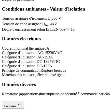
Conditions ambiantes - Valeur d'isolation
Tension assignée d'isolement U
300 V
i
Tension de choc assignée U
4
kV
imp
Degré d'encrassement selon IEC/EN 60947-1
3
Données électriques
Courant nominal thermique
6
A
Catégorie d'utilisation: AC-15
230
VAC
Catégorie d'utilisation: AC-15
3
A
Catégorie d'utilisation DC-13
24
VDC
Catégorie d'utilisation DC-13
3
A
Principe de commutation
Rupture brusque
Matériau des contacts, électriques
Argent
Données diverses
Remarque (applications)
Interrupteurs de sécurité à commande par câb
Données