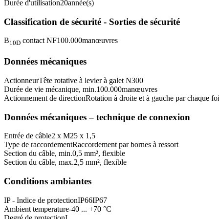
Durée d'utilisation
20
année(s)
Classification de sécurité - Sorties de sécurité
B
contact NF
100.000
manœuvres
10D
Données mécaniques
Actionneur
Tête rotative à levier à galet N300
Durée de vie mécanique, min.
100.000
manœuvres
Actionnement de direction
Rotation à droite et à gauche par chaque fo
Données mécaniques – technique de connexion
Entrée de câble
2 x M25 x 1,5
Type de raccordement
Raccordement par bornes à ressort
Section du câble, min.
0,5 mm², flexible
Section du câble, max.
2,5 mm², flexible
Conditions ambiantes
IP - Indice de protection
IP66
IP67
Ambient temperature
-40 ... +70 °C
Degré de protection
I