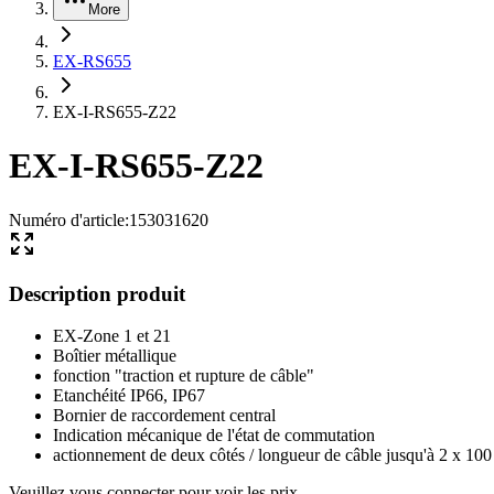
More
EX-RS655
EX-I-RS655-Z22
EX-I-RS655-Z22
Numéro d'article
:
153031620
Description produit
EX-Zone 1 et 21
Boîtier métallique
fonction "traction et rupture de câble"
Etanchéité IP66, IP67
Bornier de raccordement central
Indication mécanique de l'état de commutation
actionnement de deux côtés / longueur de câble jusqu'à 2 x 10
Veuillez vous connecter pour voir les prix