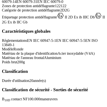
60079-14
EN 60079-31
EN IEC 60079-0
Zones de protection antidéflagrante
1
2
21
22
Catégorie de protection antidéflagrante
2D
2G
D
D
Etiquetage protection antidéflagrante
II 2D Ex ib IIIC Db
II
2G Ex ib IIC Gb
Caractéristiques globales
Règlementations
EN IEC 60947-5-1
EN IEC 60947-5-5
EN ISO
13849-1
Modèle
Ronde
Matériau de la plaque d'identification
Acier inoxydable (V4A)
Matériau de l'anneau frontal
Aluminium
Poids brut
200
g
Classification
Durée d'utilisation
20
année(s)
Classification de sécurité - Sorties de sécurité
B
contact NF
100.000
manœuvres
10D