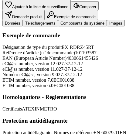
Ajouter à la liste de surveillance
Comparer
Demande produit
Exemple de commande
Données
Téléchargements
Composants du système
Images
Exemple de commande
Désignation de type du produit
EX-RDRZ45RT
Référence d’article (n° de commande)
101193587
EAN (European Article Number)
4030661455426
eCl@ss number, version 12.0
27-37-12-12
eCl@ss number, version 11.0
27-37-12-12
Numéro eCl@ss, version 9.0
27-37-12-12
ETIM number, version 7.0
EC001038
ETIM number, version 6.0
EC001038
Homologations - Règlementations
Certificats
ATEX
INMETRO
Protection antidéflagrante
Protection antidéflagrante: Normes de référence
EN 60079-11
EN