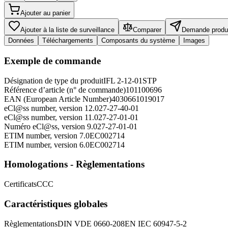
Ajouter au panier
Ajouter à la liste de surveillance
Comparer
Demande produ
Données
Téléchargements
Composants du système
Images
Exemple de commande
Désignation de type du produit
IFL 2-12-01STP
Référence d’article (n° de commande)
101100696
EAN (European Article Number)
4030661019017
eCl@ss number, version 12.0
27-27-40-01
eCl@ss number, version 11.0
27-27-01-01
Numéro eCl@ss, version 9.0
27-27-01-01
ETIM number, version 7.0
EC002714
ETIM number, version 6.0
EC002714
Homologations - Règlementations
Certificats
CCC
Caractéristiques globales
Règlementations
DIN VDE 0660-208
EN IEC 60947-5-2