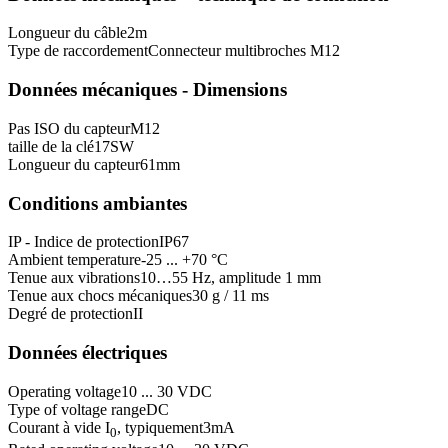
Longueur du câble
2
m
Type de raccordement
Connecteur multibroches M12
Données mécaniques - Dimensions
Pas ISO du capteur
M12
taille de la clé
17
SW
Longueur du capteur
61
mm
Conditions ambiantes
IP - Indice de protection
IP67
Ambient temperature
-25 ... +70 °C
Tenue aux vibrations
10…55 Hz, amplitude 1 mm
Tenue aux chocs mécaniques
30 g / 11 ms
Degré de protection
II
Données électriques
Operating voltage
10 ... 30 VDC
Type of voltage range
DC
Courant à vide I
, typiquement
3
mA
0