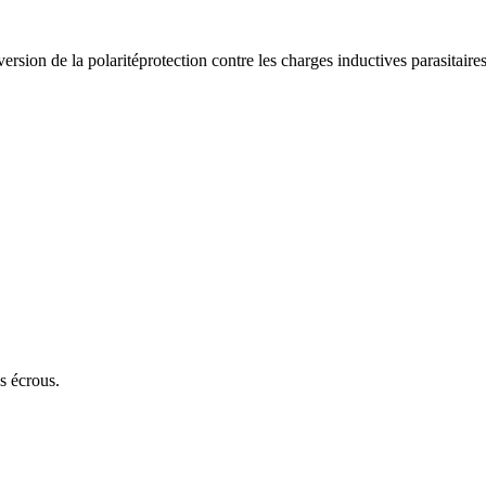
version de la polarité
protection contre les charges inductives parasitaire
es écrous.