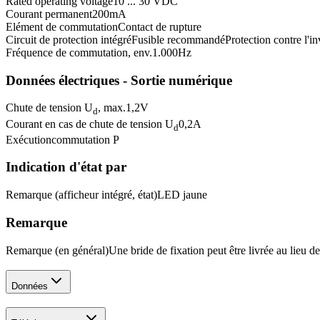
Rated operating voltage
10 ... 30 VDC
Courant permanent
200
mA
Elément de commutation
Contact de rupture
Circuit de protection intégré
Fusible recommandé
Protection contre l'in
Fréquence de commutation, env.
1.000
Hz
Données électriques - Sortie numérique
Chute de tension U
, max.
1,2
V
d
Courant en cas de chute de tension U
0,2
A
d
Exécution
commutation P
Indication d'état par
Remarque (afficheur intégré, état)
LED jaune
Remarque
Remarque (en général)
Une bride de fixation peut être livrée au lieu d
Données