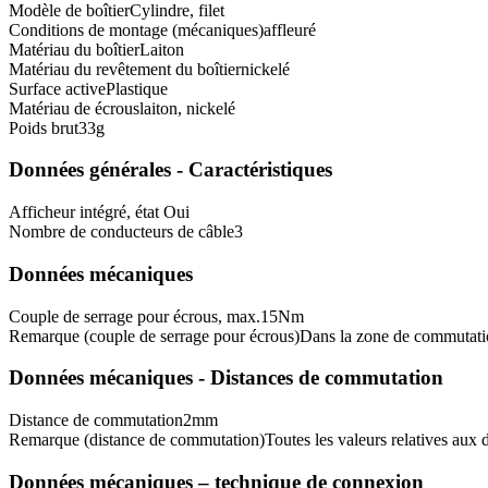
Modèle de boîtier
Cylindre, filet
Conditions de montage (mécaniques)
affleuré
Matériau du boîtier
Laiton
Matériau du revêtement du boîtier
nickelé
Surface active
Plastique
Matériau de écrous
laiton, nickelé
Poids brut
33
g
Données générales - Caractéristiques
Afficheur intégré, état
Oui
Nombre de conducteurs de câble
3
Données mécaniques
Couple de serrage pour écrous, max.
15
Nm
Remarque (couple de serrage pour écrous)
Dans la zone de commutat
Données mécaniques - Distances de commutation
Distance de commutation
2
mm
Remarque (distance de commutation)
Toutes les valeurs relatives au
Données mécaniques – technique de connexion