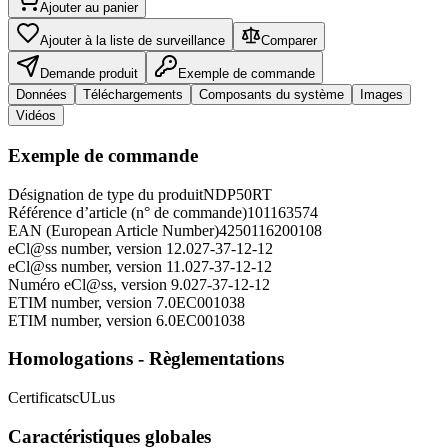
Ajouter au panier
Ajouter à la liste de surveillance
Comparer
Demande produit
Exemple de commande
Données
Téléchargements
Composants du système
Images
Vidéos
Exemple de commande
Désignation de type du produit
NDP50RT
Référence d’article (n° de commande)
101163574
EAN (European Article Number)
4250116200108
eCl@ss number, version 12.0
27-37-12-12
eCl@ss number, version 11.0
27-37-12-12
Numéro eCl@ss, version 9.0
27-37-12-12
ETIM number, version 7.0
EC001038
ETIM number, version 6.0
EC001038
Homologations - Règlementations
Certificats
cULus
Caractéristiques globales