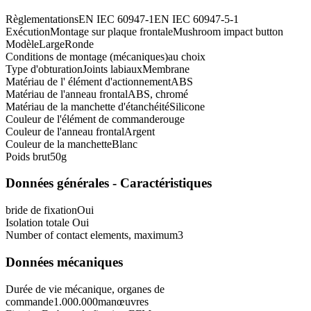
Règlementations
EN IEC 60947-1
EN IEC 60947-5-1
Exécution
Montage sur plaque frontale
Mushroom impact button
Modèle
Large
Ronde
Conditions de montage (mécaniques)
au choix
Type d'obturation
Joints labiaux
Membrane
Matériau de l' élément d'actionnement
ABS
Matériau de l'anneau frontal
ABS, chromé
Matériau de la manchette d'étanchéité
Silicone
Couleur de l'élément de commande
rouge
Couleur de l'anneau frontal
Argent
Couleur de la manchette
Blanc
Poids brut
50
g
Données générales - Caractéristiques
bride de fixation
Oui
Isolation totale
Oui
Number of contact elements, maximum
3
Données mécaniques
Durée de vie mécanique, organes de
commande
1.000.000
manœuvres