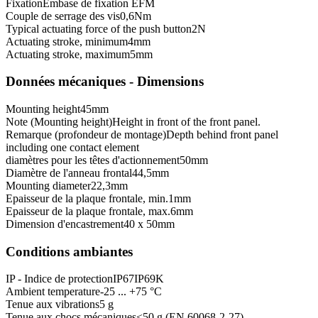
Fixation
Embase de fixation EFM
Couple de serrage des vis
0,6
Nm
Typical actuating force of the push button
2
N
Actuating stroke, minimum
4
mm
Actuating stroke, maximum
5
mm
Données mécaniques - Dimensions
Mounting height
45
mm
Note (Mounting height)
Height in front of the front panel.
Remarque (profondeur de montage)
Depth behind front panel
including one contact element
diamètres pour les têtes d'actionnement
50
mm
Diamètre de l'anneau frontal
44,5
mm
Mounting diameter
22,3
mm
Epaisseur de la plaque frontale, min.
1
mm
Epaisseur de la plaque frontale, max.
6
mm
Dimension d'encastrement
40 x 50
mm
Conditions ambiantes
IP - Indice de protection
IP67
IP69K
Ambient temperature
-25 ... +75 °C
Tenue aux vibrations
5 g
Tenue aux chocs mécaniques
<50 g (EN 60068-2-27)