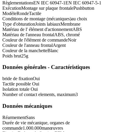
Règlementations
EN IEC 60947-1
EN IEC 60947-5-1
Exécution
Montage sur plaque frontale
Pushbutton
Modèle
Ronde
Tactile
Conditions de montage (mécaniques)
au choix
Type d'obturation
Joints labiaux
Membrane
Matériau de l' élément d'actionnement
ABS
Matériau de l'anneau frontal
ABS, chromé
Couleur de l'élément de commande
Noir
Couleur de l'anneau frontal
Argent
Couleur de la manchette
Blanc
Poids brut
25
g
Données générales - Caractéristiques
bride de fixation
Oui
Tactile possible
Oui
Isolation totale
Oui
Number of contact elements, maximum
3
Données mécaniques
Réarmement
Sans
Durée de vie mécanique, organes de
commande
1.000.000
manœuvres