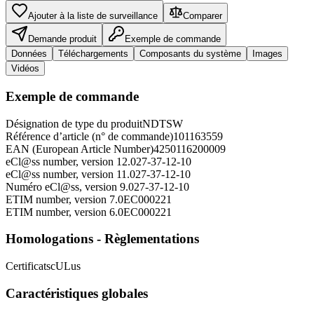
Ajouter à la liste de surveillance
Comparer
Demande produit
Exemple de commande
Données
Téléchargements
Composants du système
Images
Vidéos
Exemple de commande
Désignation de type du produit
NDTSW
Référence d’article (n° de commande)
101163559
EAN (European Article Number)
4250116200009
eCl@ss number, version 12.0
27-37-12-10
eCl@ss number, version 11.0
27-37-12-10
Numéro eCl@ss, version 9.0
27-37-12-10
ETIM number, version 7.0
EC000221
ETIM number, version 6.0
EC000221
Homologations - Règlementations
Certificats
cULus
Caractéristiques globales