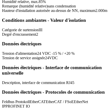
Humidité relative, max.
85
%
Remarque (humidité relative)
sans condensation
Hauteur d'installation autorisée au-dessus de NN, maximum
2.000
m
Conditions ambiantes - Valeur d'isolation
Catégorie de surtension
III
Degré d'encrassement
2
Données électriques
Tension d'alimentation
24 VDC -15 % / +20 %
Tension de service assignée
24
VDC
Données électriques - Interface de communication
universelle
Description, interface de communication
RJ45
Données électriques - Protocoles de communication
Feldbus Protokoll
EtherCAT
EtherCAT / FSoE
EtherNet
IP
PROFINET IO