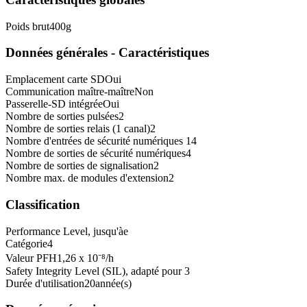
Poids brut
400
g
Données générales - Caractéristiques
Emplacement carte SD
Oui
Communication maître-maître
Non
Passerelle-SD intégrée
Oui
Nombre de sorties pulsées
2
Nombre de sorties relais (1 canal)
2
Nombre d'entrées de sécurité numériques
14
Nombre de sorties de sécurité numériques
4
Nombre de sorties de signalisation
2
Nombre max. de modules d'extension
2
Classification
Performance Level, jusqu'à
e
Catégorie
4
Valeur PFH
1,26 x 10⁻⁸
/h
Safety Integrity Level (SIL), adapté pour
3
Durée d'utilisation
20
année(s)