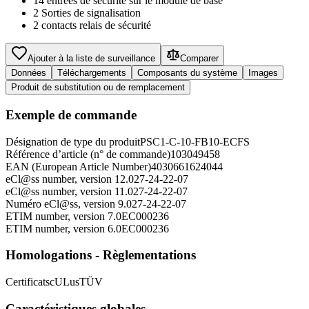
14 entrées de sécurité sur le module de base
2 Sorties de signalisation
2 contacts relais de sécurité
Ajouter à la liste de surveillance
Comparer
Données
Téléchargements
Composants du système
Images
Produit de substitution ou de remplacement
Exemple de commande
Désignation de type du produit
PSC1-C-10-FB10-ECFS
Référence d’article (n° de commande)
103049458
EAN (European Article Number)
4030661624044
eCl@ss number, version 12.0
27-24-22-07
eCl@ss number, version 11.0
27-24-22-07
Numéro eCl@ss, version 9.0
27-24-22-07
ETIM number, version 7.0
EC000236
ETIM number, version 6.0
EC000236
Homologations - Règlementations
Certificats
cULus
TÜV
Caractéristiques globales