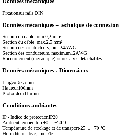
Données mécaniques
Fixation
sur rails DIN
Données mécaniques – technique de connexion
Section du câble, min.
0,2 mm²
Section du câble, max.
2,5 mm²
Section des conducteurs, min.
24
AWG
Section des conducteurs, maximum
12
AWG
Raccordement (mécanique)
bornes à vis détachables
Données mécaniques - Dimensions
Largeur
67,5
mm
Hauteur
100
mm
Profondeur
115
mm
Conditions ambiantes
IP - Indice de protection
IP20
Ambient temperature
+0 ... +50 °C
Température de stockage et de transport
-25 ... +70 °C
Humidité relative, min.
5
%