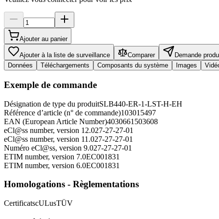
Ajouter au panier
Ajouter à la liste de surveillance
Comparer
Demande produ
Données
Téléchargements
Composants du système
Images
Vidé
Exemple de commande
Désignation de type du produit
SLB440-ER-1-LST-H-EH
Référence d’article (n° de commande)
103015497
EAN (European Article Number)
4030661503608
eCl@ss number, version 12.0
27-27-27-01
eCl@ss number, version 11.0
27-27-27-01
Numéro eCl@ss, version 9.0
27-27-27-01
ETIM number, version 7.0
EC001831
ETIM number, version 6.0
EC001831
Homologations - Règlementations
Certificats
cULus
TÜV