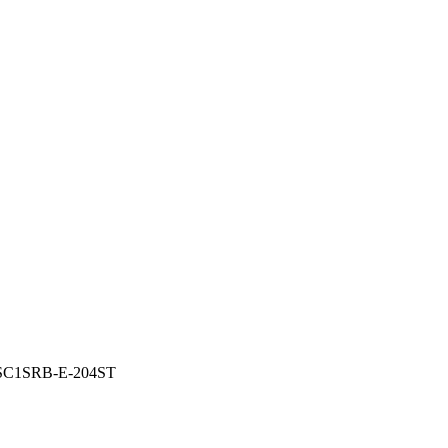
SC1
SRB-E-204ST