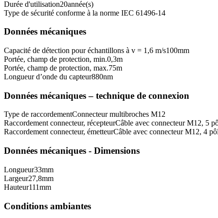
Durée d'utilisation
20
année(s)
Type de sécurité conforme à la norme IEC 61496-1
4
Données mécaniques
Capacité de détection pour échantillons à v = 1,6 m/s
100
mm
Portée, champ de protection, min.
0,3
m
Portée, champ de protection, max.
75
m
Longueur d’onde du capteur
880
nm
Données mécaniques – technique de connexion
Type de raccordement
Connecteur multibroches M12
Raccordement connecteur, récepteur
Câble avec connecteur M12, 5 pô
Raccordement connecteur, émetteur
Câble avec connecteur M12, 4 pô
Données mécaniques - Dimensions
Longueur
33
mm
Largeur
27,8
mm
Hauteur
111
mm
Conditions ambiantes