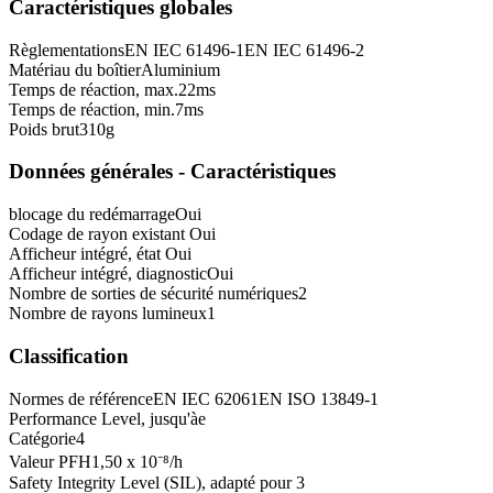
Caractéristiques globales
Règlementations
EN IEC 61496-1
EN IEC 61496-2
Matériau du boîtier
Aluminium
Temps de réaction, max.
22
ms
Temps de réaction, min.
7
ms
Poids brut
310
g
Données générales - Caractéristiques
blocage du redémarrage
Oui
Codage de rayon existant
Oui
Afficheur intégré, état
Oui
Afficheur intégré, diagnostic
Oui
Nombre de sorties de sécurité numériques
2
Nombre de rayons lumineux
1
Classification
Normes de référence
EN IEC 62061
EN ISO 13849-1
Performance Level, jusqu'à
e
Catégorie
4
Valeur PFH
1,50 x 10⁻⁸
/h
Safety Integrity Level (SIL), adapté pour
3