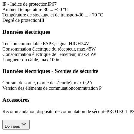
IP - Indice de protection
IP67
Ambient temperature
-30 ... +50 °C
Température de stockage et de transport
-30 ... +70 °C
Degré de protection
III
Données électriques
Tension commutable ESPE, signal HIGH
24
V
Consommation électrique du récepteur, max.
45
W
Consommation électrique de l'émetteur, max.
45
W
Longueur du câble, max.
100
m
Données électriques - Sorties de sécurité
Courant de sortie, (sortie de sécurité), max.
0,2
A
Version des éléments de commutation
commutation P
Accessoires
Recommandation dispositif de commutation de sécurité
PROTECT P
Données