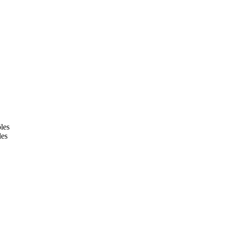
les
les