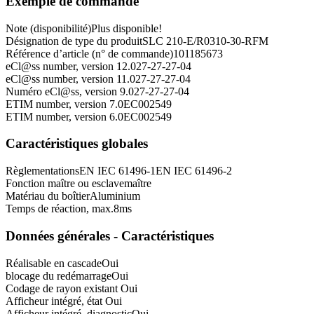
Exemple de commande
Note (disponibilité)
Plus disponible!
Désignation de type du produit
SLC 210-E/R0310-30-RFM
Référence d’article (n° de commande)
101185673
eCl@ss number, version 12.0
27-27-27-04
eCl@ss number, version 11.0
27-27-27-04
Numéro eCl@ss, version 9.0
27-27-27-04
ETIM number, version 7.0
EC002549
ETIM number, version 6.0
EC002549
Caractéristiques globales
Règlementations
EN IEC 61496-1
EN IEC 61496-2
Fonction maître ou esclave
maître
Matériau du boîtier
Aluminium
Temps de réaction, max.
8
ms
Données générales - Caractéristiques
Réalisable en cascade
Oui
blocage du redémarrage
Oui
Codage de rayon existant
Oui
Afficheur intégré, état
Oui
Afficheur intégré, diagnostic
Oui