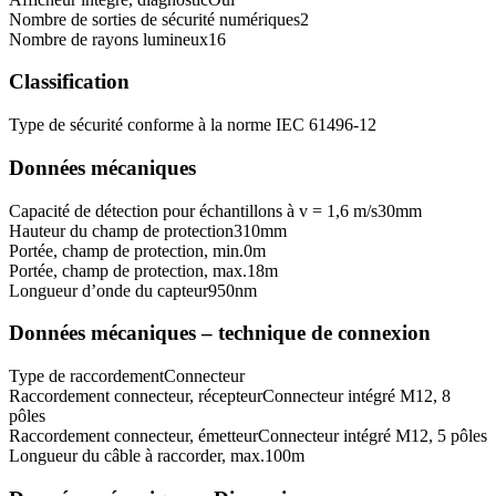
Nombre de sorties de sécurité numériques
2
Nombre de rayons lumineux
16
Classification
Type de sécurité conforme à la norme IEC 61496-1
2
Données mécaniques
Capacité de détection pour échantillons à v = 1,6 m/s
30
mm
Hauteur du champ de protection
310
mm
Portée, champ de protection, min.
0
m
Portée, champ de protection, max.
18
m
Longueur d’onde du capteur
950
nm
Données mécaniques – technique de connexion
Type de raccordement
Connecteur
Raccordement connecteur, récepteur
Connecteur intégré M12, 8
pôles
Raccordement connecteur, émetteur
Connecteur intégré M12, 5 pôles
Longueur du câble à raccorder, max.
100
m