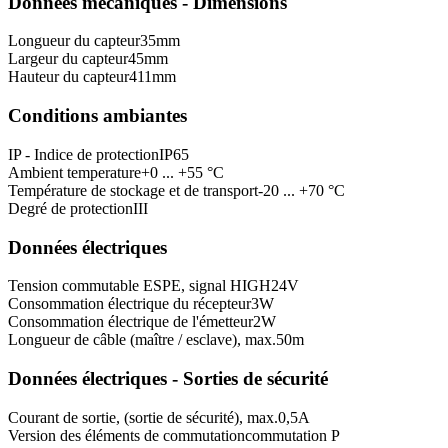
Données mécaniques - Dimensions
Longueur du capteur
35
mm
Largeur du capteur
45
mm
Hauteur du capteur
411
mm
Conditions ambiantes
IP - Indice de protection
IP65
Ambient temperature
+0 ... +55 °C
Température de stockage et de transport
-20 ... +70 °C
Degré de protection
III
Données électriques
Tension commutable ESPE, signal HIGH
24
V
Consommation électrique du récepteur
3
W
Consommation électrique de l'émetteur
2
W
Longueur de câble (maître / esclave), max.
50
m
Données électriques - Sorties de sécurité
Courant de sortie, (sortie de sécurité), max.
0,5
A
Version des éléments de commutation
commutation P