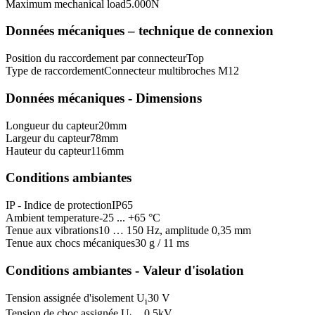
Maximum mechanical load
5.000
N
Données mécaniques – technique de connexion
Position du raccordement par connecteur
Top
Type de raccordement
Connecteur multibroches M12
Données mécaniques - Dimensions
Longueur du capteur
20
mm
Largeur du capteur
78
mm
Hauteur du capteur
116
mm
Conditions ambiantes
IP - Indice de protection
IP65
Ambient temperature
-25 ... +65 °C
Tenue aux vibrations
10 … 150 Hz, amplitude 0,35 mm
Tenue aux chocs mécaniques
30 g / 11 ms
Conditions ambiantes - Valeur d'isolation
Tension assignée d'isolement U
30 V
i
Tension de choc assignée U
0,5
kV