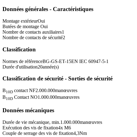
Données générales - Caractéristiques
Montage extérieur
Oui
Butées de montage
Oui
Nombre de contacts auxiliaires
1
Nombre de contacts de sécurité
2
Classification
Normes de référence
BG-GS-ET-15
EN IEC 60947-5-1
Durée d'utilisation
20
année(s)
Classification de sécurité - Sorties de sécurité
B
contact NF
2.000.000
manœuvres
10D
B
Contact NO
1.000.000
manœuvres
10D
Données mécaniques
Durée de vie mécanique, min.
1.000.000
manœuvres
Exécution des vis de fixation
4x M6
Couple de serrage des vis de fixation
4,3
Nm