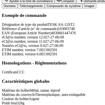
Ajouter à la liste de surveillance
Comparer
Demande produ
Données
Téléchargements
Composants du système
Images
Exemple de commande
Désignation de type du produit
TESK-SA-12ST2
Référence d’article (n° de commande)
103005748
EAN (European Article Number)
4030661447476
eCl@ss number, version 12.0
27-27-06-09
eCl@ss number, version 11.0
27-27-06-09
Numéro eCl@ss, version 9.0
27-27-06-09
ETIM number, version 7.0
EC002591
ETIM number, version 6.0
EC002591
Homologations - Règlementations
Certificats
CCC
Caractéristiques globales
Matériau du boîtier
Métal, zamac injecté
Matériau du couvercle
Thermoplastique, auto-extinguible
Couleur du boîtier
Argent
Poids brut
328
g