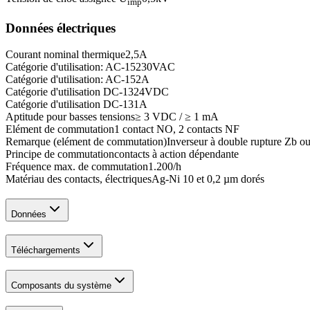
imp
Données électriques
Courant nominal thermique
2,5
A
Catégorie d'utilisation: AC-15
230
VAC
Catégorie d'utilisation: AC-15
2
A
Catégorie d'utilisation DC-13
24
VDC
Catégorie d'utilisation DC-13
1
A
Aptitude pour basses tensions
≥ 3 VDC / ≥ 1 mA
Elément de commutation
1 contact NO, 2 contacts NF
Remarque (elément de commutation)
Inverseur à double rupture Zb ou
Principe de commutation
contacts à action dépendante
Fréquence max. de commutation
1.200
/h
Matériau des contacts, électriques
Ag-Ni 10 et 0,2 µm dorés
Données
Téléchargements
Composants du système