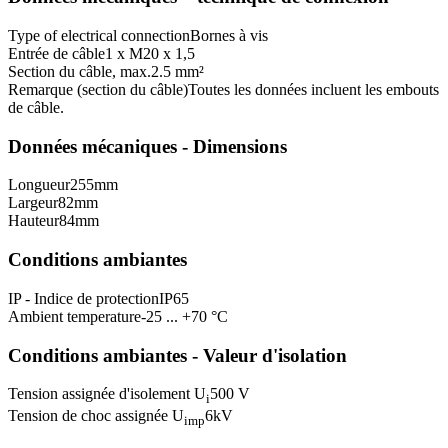
Type of electrical connection
Bornes à vis
Entrée de câble
1 x M20 x 1,5
Section du câble, max.
2.5 mm²
Remarque (section du câble)
Toutes les données incluent les embouts
de câble.
Données mécaniques - Dimensions
Longueur
255
mm
Largeur
82
mm
Hauteur
84
mm
Conditions ambiantes
IP - Indice de protection
IP65
Ambient temperature
-25 ... +70 °C
Conditions ambiantes - Valeur d'isolation
Tension assignée d'isolement U
500 V
i
Tension de choc assignée U
6
kV
imp