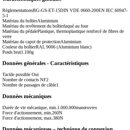
Règlementations
BG-GS-ET-15
DIN VDE 0660-200
EN IEC 60947-
5-1
Matériau du boîtier
Aluminium
Matériau du revêtement du boîtier
laqué au four
Matériau du pédale
Plastique, thermoplastique renforcé de fibres de
verre
Matériau du capot de protection
Aluminium
Couleur du boîtier
RAL 9006 (Aluminium blanc)
Poids brut
1.100
g
Données générales - Caractéristiques
Tactile possible
Oui
Nombre de contacts NF
2
Nombre de passages de câble
1
Données mécaniques
Durée de vie mécanique, min.
1.000.000
manœuvres
Force d'actionnement, min.
260
N
Force d'actionnement, max.
380
N
Données mécaniques – technique de connexion