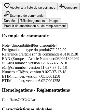
Ajouter à la liste de surveillance
Comparer
Exemple de commande
Données
Téléchargements
Images
Produit de substitution ou de remplacement
Exemple de commande
Note (disponibilité)
Plus disponible!
Désignation de type du produit
ZF 232-02
Référence d’article (n° de commande)
101181538
EAN (European Article Number)
4030661326269
eCl@ss number, version 12.0
27-37-12-18
eCl@ss number, version 11.0
27-37-12-18
Numéro eCl@ss, version 9.0
27-37-12-18
ETIM number, version 7.0
EC001258
ETIM number, version 6.0
EC001258
Homologations - Règlementations
Certificats
CCC
cULus
Caractéristiques globales