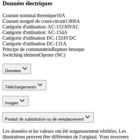
Données électriques
Courant nominal thermique
10
A
Courant assigné de court-circuit
1.000
A
Catégorie d'utilisation: AC-15
230
VAC
Catégorie d'utilisation: AC-15
4
A
Catégorie d'utilisation DC-13
24
VDC
Catégorie d'utilisation DC-13
1
A
Principe de commutation
Rupture brusque
Switching element
Opener (NC)
Données
Téléchargements
Images
Produit de substitution ou de remplacement
Les données et les valeurs ont été soigneusement vérifiées. Les
illustrations peuvent être différentes de l'original. Vous trouverez