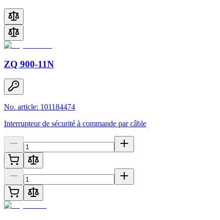
ZQ 900-11N
No. article: 101184474
Interrupteur de sécurité à commande par câble