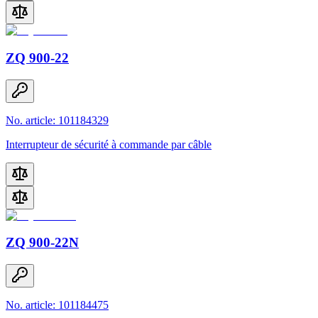
ZQ 900-22
No. article: 101184329
Interrupteur de sécurité à commande par câble
ZQ 900-22N
No. article: 101184475