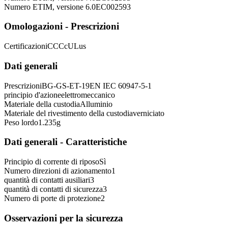
Numero ETIM, versione 6.0
EC002593
Omologazioni - Prescrizioni
Certificazioni
CCC
cULus
Dati generali
Prescrizioni
BG-GS-ET-19
EN IEC 60947-5-1
principio d'azione
elettromeccanico
Materiale della custodia
Alluminio
Materiale del rivestimento della custodia
verniciato
Peso lordo
1.235
g
Dati generali - Caratteristiche
Principio di corrente di riposo
Sì
Numero direzioni di azionamento
1
quantità di contatti ausiliari
3
quantità di contatti di sicurezza
3
Numero di porte di protezione
2
Osservazioni per la sicurezza