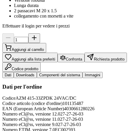
Versione robusta
Lunga durata
2 passacavi M 20 x 1.5
collegamento con morsetti a vite
Effettuare il login per vedere i prezzi
Aggiungi al carrello
Aggiungi alla lista preferiti
Confronta
Richiesta prodotto
Codice prodotto
Dati
Downloads
Componenti del sistema
Immagini
Dati per l'ordine
Codice
AZM 415-33ZPDK 24VAC/DC
Codice articolo (codice d'ordine)
101135487
EAN (European Article Number)
4030661280226
Numero eCl@ss, versione 12.0
27-27-26-03
Numero eCl@ss, versione 11.0
27-27-26-03
Numero eCl@ss, versione 9.0
27-27-26-03
Numero ETIM, versione 7.0
EC002593