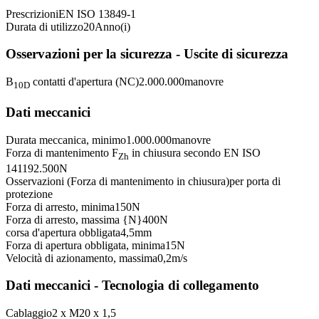
Prescrizioni
EN ISO 13849-1
Durata di utilizzo
20
Anno(i)
Osservazioni per la sicurezza - Uscite di sicurezza
B
contatti d'apertura (NC)
2.000.000
manovre
10D
Dati meccanici
Durata meccanica, minimo
1.000.000
manovre
Forza di mantenimento F
in chiusura secondo EN ISO
Zh
14119
2.500
N
Osservazioni (Forza di mantenimento in chiusura)
per porta di
protezione
Forza di arresto, minima
150
N
Forza di arresto, massima {N}
400
N
corsa d'apertura obbligata
4,5
mm
Forza di apertura obbligata, minima
15
N
Velocità di azionamento, massima
0,2
m/s
Dati meccanici - Tecnologia di collegamento
Cablaggio
2 x M20 x 1,5