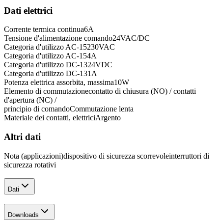
Dati elettrici
Corrente termica continua
6
A
Tensione d'alimentazione comando
24
VAC/DC
Categoria d'utilizzo AC-15
230
VAC
Categoria d'utilizzo AC-15
4
A
Categoria d'utilizzo DC-13
24
VDC
Categoria d'utilizzo DC-13
1
A
Potenza elettrica assorbita, massima
10
W
Elemento di commutazione
contatto di chiusura (NO) / contatti
d'apertura (NC) /
principio di comando
Commutazione lenta
Materiale dei contatti, elettrici
Argento
Altri dati
Nota (applicazioni)
dispositivo di sicurezza scorrevole
interruttori di
sicurezza rotativi
Dati
Downloads