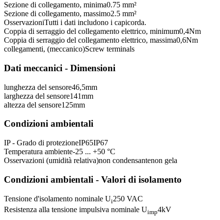
Sezione di collegamento, minima
0.75 mm²
Sezione di collegamento, massimo
2.5 mm²
Osservazioni
Tutti i dati includono i capicorda.
Coppia di serraggio del collegamento elettrico, minimum
0,4
Nm
Coppia di serraggio del collegamento elettrico, massima
0,6
Nm
collegamenti, (meccanico)
Screw terminals
Dati meccanici - Dimensioni
lunghezza del sensore
46,5
mm
larghezza del sensore
141
mm
altezza del sensore
125
mm
Condizioni ambientali
IP - Grado di protezione
IP65
IP67
Temperatura ambiente
-25 ... +50 °C
Osservazioni (umidità relativa)
non condensante
non gela
Condizioni ambientali - Valori di isolamento
Tensione d'isolamento nominale U
250 VAC
i
Resistenza alla tensione impulsiva nominale U
4
kV
imp