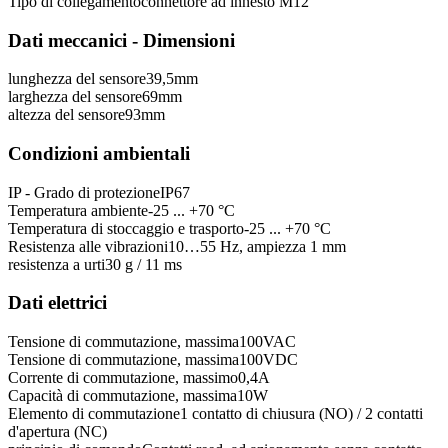
Tipo di collegamento
connettore ad innesto M12
Dati meccanici - Dimensioni
lunghezza del sensore
39,5
mm
larghezza del sensore
69
mm
altezza del sensore
93
mm
Condizioni ambientali
IP - Grado di protezione
IP67
Temperatura ambiente
-25 ... +70 °C
Temperatura di stoccaggio e trasporto
-25 ... +70 °C
Resistenza alle vibrazioni
10…55 Hz, ampiezza 1 mm
resistenza a urti
30 g / 11 ms
Dati elettrici
Tensione di commutazione, massima
100
VAC
Tensione di commutazione, massima
100
VDC
Corrente di commutazione, massimo
0,4
A
Capacità di commutazione, massima
10
W
Elemento di commutazione
1 contatto di chiusura (NO) / 2 contatti
d'apertura (NC)