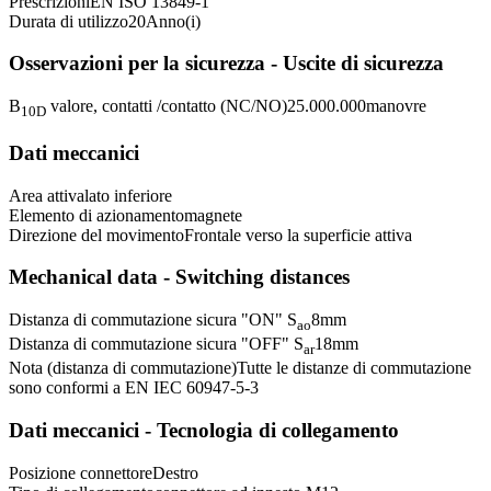
Prescrizioni
EN ISO 13849-1
Durata di utilizzo
20
Anno(i)
Osservazioni per la sicurezza - Uscite di sicurezza
B
valore, contatti /contatto (NC/NO)
25.000.000
manovre
10D
Dati meccanici
Area attiva
lato inferiore
Elemento di azionamento
magnete
Direzione del movimento
Frontale verso la superficie attiva
Mechanical data - Switching distances
Distanza di commutazione sicura "ON" S
8
mm
ao
Distanza di commutazione sicura "OFF" S
18
mm
ar
Nota (distanza di commutazione)
Tutte le distanze di commutazione
sono conformi a EN IEC 60947-5-3
Dati meccanici - Tecnologia di collegamento
Posizione connettore
Destro