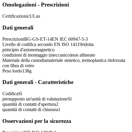
Omologazioni - Prescrizioni
Certificazioni
cULus
Dati generali
Prescrizioni
BG-GS-ET-14
EN IEC 60947-5-3
Livello di codifica secondo EN ISO 14119
ridotta
principio d'azione
magnetico
condizioni di montaggio (meccanico)
non allineato
Materiale della custodia
materiale sintetico, termoplastica rinforzata
con fibra di vetro
Peso lordo
138
g
Dati generali - Caratteristiche
Codifica
Sì
presupposto un'unità di valutazione
Sì
quantità di contatti d'apertura
2
quantità di contatti di chiusura
1
Osservazioni per la sicurezza