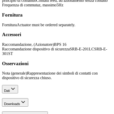
principio di comando
Contatti reed, ad azionamento senza contatto
Frequenza di commutaz, massimo
5
Hz
Fornitura
Fornitura
Actuator must be ordered separately.
Accessori
Raccomandazione, (Azionatore)
BPS 16
Raccomandazione dispositivo di sicurezza
SRB-E-201LC
SRB-E-
301ST
Osservazioni
Nota (generale)
Rappresentazione dei simboli di contatti con
dispositivo di sicurezza chiuso.
Dati
Downloads