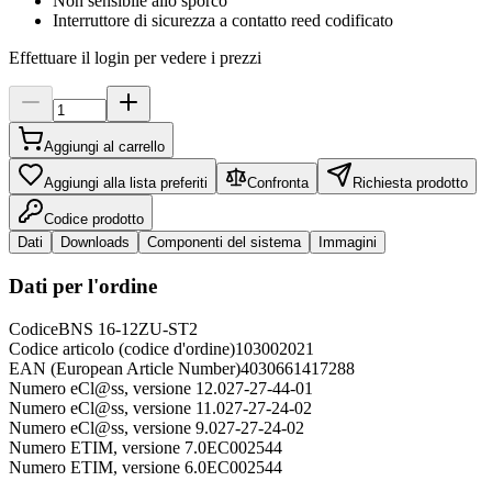
Non sensibile allo sporco
Interruttore di sicurezza a contatto reed codificato
Effettuare il login per vedere i prezzi
Aggiungi al carrello
Aggiungi alla lista preferiti
Confronta
Richiesta prodotto
Codice prodotto
Dati
Downloads
Componenti del sistema
Immagini
Dati per l'ordine
Codice
BNS 16-12ZU-ST2
Codice articolo (codice d'ordine)
103002021
EAN (European Article Number)
4030661417288
Numero eCl@ss, versione 12.0
27-27-44-01
Numero eCl@ss, versione 11.0
27-27-24-02
Numero eCl@ss, versione 9.0
27-27-24-02
Numero ETIM, versione 7.0
EC002544
Numero ETIM, versione 6.0
EC002544