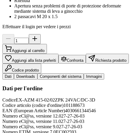
Ritenuta
Apertura senza problemi di porte di protezione deformate
mediante sistema di leva a ginocchio
2 passacavi M 20 x 1.5
Effettuare il login per vedere i prezzi
Aggiungi al carrello
Aggiungi alla lista preferiti
Confronta
Richiesta prodotto
Codice prodotto
Dati
Downloads
Componenti del sistema
Immagini
Dati per l'ordine
Codice
EX-AZM 415-02/02ZPK 24VAC/DC-3D
Codice articolo (codice d'ordine)
101188673
EAN (European Article Number)
4030661344546
Numero eCl@ss, versione 12.0
27-27-26-03
Numero eCl@ss, versione 11.0
27-27-26-03
Numero eCl@ss, versione 9.0
27-27-26-03
Numero ETIM, versione 7.0
EC002593