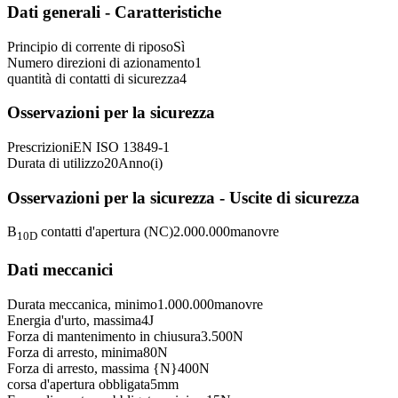
Dati generali - Caratteristiche
Principio di corrente di riposo
Sì
Numero direzioni di azionamento
1
quantità di contatti di sicurezza
4
Osservazioni per la sicurezza
Prescrizioni
EN ISO 13849-1
Durata di utilizzo
20
Anno(i)
Osservazioni per la sicurezza - Uscite di sicurezza
B
contatti d'apertura (NC)
2.000.000
manovre
10D
Dati meccanici
Durata meccanica, minimo
1.000.000
manovre
Energia d'urto, massima
4
J
Forza di mantenimento in chiusura
3.500
N
Forza di arresto, minima
80
N
Forza di arresto, massima {N}
400
N
corsa d'apertura obbligata
5
mm