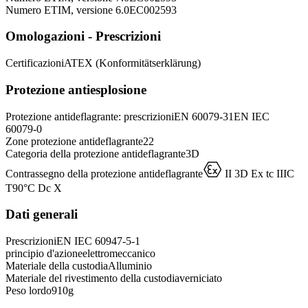
Numero ETIM, versione 6.0
EC002593
Omologazioni - Prescrizioni
Certificazioni
ATEX (Konformitätserklärung)
Protezione antiesplosione
Protezione​ antideflagrante: prescrizioni
EN 60079-31
EN IEC
60079-0
Zone protezione antideflagrante
22
Categoria della protezione antideflagrante
3D
D
Contrassegno della protezione antideflagrante
II 3D Ex tc IIIC
T90°C Dc X
Dati generali
Prescrizioni
EN IEC 60947-5-1
principio d'azione
elettromeccanico
Materiale della custodia
Alluminio
Materiale del rivestimento della custodia
verniciato
Peso lordo
910
g