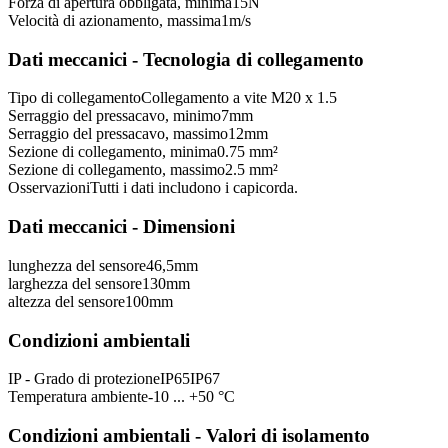
Forza di apertura obbligata, minima
15
N
Velocità di azionamento, massima
1
m/s
Dati meccanici - Tecnologia di collegamento
Tipo di collegamento
Collegamento a vite M20 x 1.5
Serraggio del pressacavo, minimo
7
mm
Serraggio del pressacavo, massimo
12
mm
Sezione di collegamento, minima
0.75 mm²
Sezione di collegamento, massimo
2.5 mm²
Osservazioni
Tutti i dati includono i capicorda.
Dati meccanici - Dimensioni
lunghezza del sensore
46,5
mm
larghezza del sensore
130
mm
altezza del sensore
100
mm
Condizioni ambientali
IP - Grado di protezione
IP65
IP67
Temperatura ambiente
-10 ... +50 °C
Condizioni ambientali - Valori di isolamento