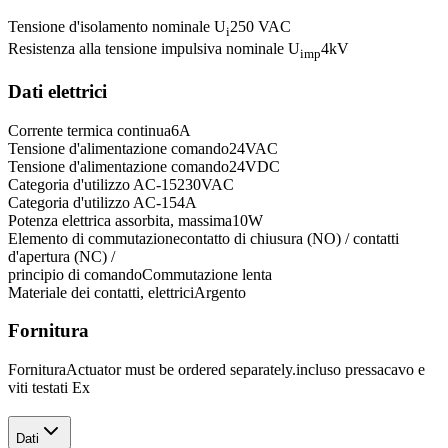
Tensione d'isolamento nominale U
250 VAC
i
Resistenza alla tensione impulsiva nominale U
4
kV
imp
Dati elettrici
Corrente termica continua
6
A
Tensione d'alimentazione comando
24
VAC
Tensione d'alimentazione comando
24
VDC
Categoria d'utilizzo AC-15
230
VAC
Categoria d'utilizzo AC-15
4
A
Potenza elettrica assorbita, massima
10
W
Elemento di commutazione
contatto di chiusura (NO) / contatti
d'apertura (NC) /
principio di comando
Commutazione lenta
Materiale dei contatti, elettrici
Argento
Fornitura
Fornitura
Actuator must be ordered separately.
incluso pressacavo e
viti testati Ex
Dati