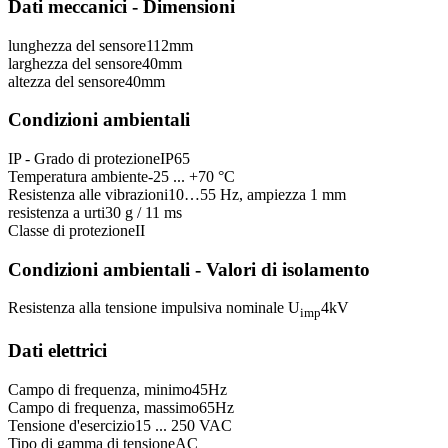
Dati meccanici - Dimensioni
lunghezza del sensore
112
mm
larghezza del sensore
40
mm
altezza del sensore
40
mm
Condizioni ambientali
IP - Grado di protezione
IP65
Temperatura ambiente
-25 ... +70 °C
Resistenza alle vibrazioni
10…55 Hz, ampiezza 1 mm
resistenza a urti
30 g / 11 ms
Classe di protezione
II
Condizioni ambientali - Valori di isolamento
Resistenza alla tensione impulsiva nominale U
4
kV
imp
Dati elettrici
Campo di frequenza, minimo
45
Hz
Campo di frequenza, massimo
65
Hz
Tensione d'esercizio
15 ... 250 VAC
Tipo di gamma di tensione
AC