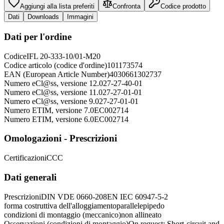
Aggiungi alla lista preferiti
Confronta
Codice prodotto
Dati
Downloads
Immagini
Dati per l'ordine
Codice
IFL 20-333-10/01-M20
Codice articolo (codice d'ordine)
101173574
EAN (European Article Number)
4030661302737
Numero eCl@ss, versione 12.0
27-27-40-01
Numero eCl@ss, versione 11.0
27-27-01-01
Numero eCl@ss, versione 9.0
27-27-01-01
Numero ETIM, versione 7.0
EC002714
Numero ETIM, versione 6.0
EC002714
Omologazioni - Prescrizioni
Certificazioni
CCC
Dati generali
Prescrizioni
DIN VDE 0660-208
EN IEC 60947-5-2
forma costruttiva dell'alloggiamento
parallelepipedo
condizioni di montaggio (meccanico)
non allineato
Osservazioni (condizioni di montaggio)
On request: Short-circuit and