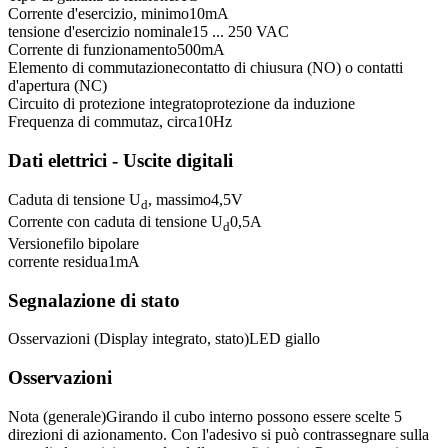
Corrente d'esercizio, minimo
10
mA
tensione d'esercizio nominale
15 ... 250 VAC
Corrente di funzionamento
500
mA
Elemento di commutazione
contatto di chiusura (NO) o contatti
d'apertura (NC)
Circuito di protezione integrato
protezione da induzione
Frequenza di commutaz, circa
10
Hz
Dati elettrici - Uscite digitali
Caduta di tensione U
, massimo
4,5
V
d
Corrente con caduta di tensione U
0,5
A
d
Versione
filo bipolare
corrente residua
1
mA
Segnalazione di stato
Osservazioni (Display integrato, stato)
LED giallo
Osservazioni
Nota (generale)
Girando il cubo interno possono essere scelte 5
direzioni di azionamento. Con l'adesivo si può contrassegnare sulla