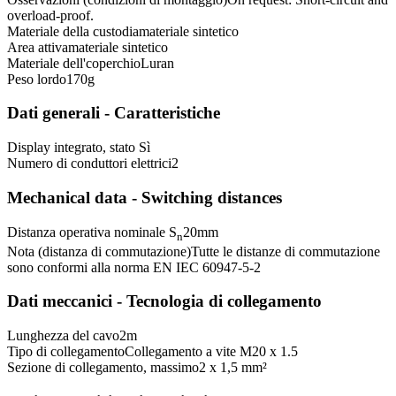
overload-proof.
Materiale della custodia
materiale sintetico
Area attiva
materiale sintetico
Materiale dell'coperchio
Luran
Peso lordo
170
g
Dati generali - Caratteristiche
Display integrato, stato
Sì
Numero di conduttori elettrici
2
Mechanical data - Switching distances
Distanza operativa nominale S
20
mm
n
Nota (distanza di commutazione)
Tutte le distanze di commutazione
sono conformi alla norma EN IEC 60947-5-2
Dati meccanici - Tecnologia di collegamento
Lunghezza del cavo
2
m
Tipo di collegamento
Collegamento a vite M20 x 1.5
Sezione di collegamento, massimo
2 x 1,5 mm²