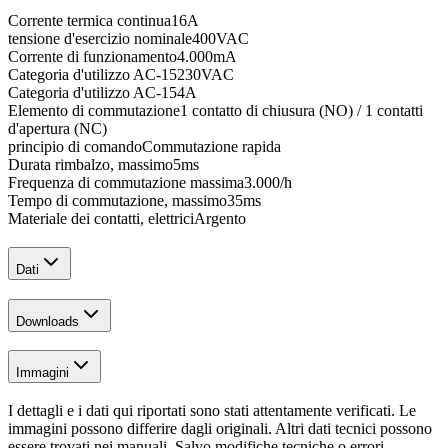
Corrente termica continua
16
A
tensione d'esercizio nominale
400
VAC
Corrente di funzionamento
4.000
mA
Categoria d'utilizzo AC-15
230
VAC
Categoria d'utilizzo AC-15
4
A
Elemento di commutazione
1 contatto di chiusura (NO) / 1 contatti
d'apertura (NC)
principio di comando
Commutazione rapida
Durata rimbalzo, massimo
5
ms
Frequenza di commutazione massima
3.000
/h
Tempo di commutazione, massimo
35
ms
Materiale dei contatti, elettrici
Argento
Dati
Downloads
Immagini
I dettagli e i dati qui riportati sono stati attentamente verificati. Le
immagini possono differire dagli originali. Altri dati tecnici possono
essere trovati nei manuali. Salvo modifiche tecniche o errori.