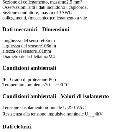
Sezione di collegamento, massimo
2.5 mm²
Osservazioni
Tutti i dati includono i capicorda.
Sezione conduttore, massimo
13
AWG
collegamenti, (meccanico)
collegamento a vite
Dati meccanici - Dimensioni
lunghezza del sensore
63
mm
larghezza del sensore
106
mm
altezza del sensore
181
mm
Diametro della filettatura
M4
Condizioni ambientali
IP - Grado di protezione
IP65
Temperatura ambiente
-30 ... +90 °C
Condizioni ambientali - Valori di isolamento
Tensione d'isolamento nominale U
250 VAC
i
Resistenza alla tensione impulsiva nominale U
4
kV
imp
Dati elettrici