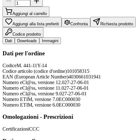
Aggiungi al carrello
Aggiungi alla lista preferiti
Confronta
Richiesta prodotto
Codice prodotto
Dati
Downloads
Immagini
Dati per l'ordine
Codice
M. 441-11Y-14
Codice articolo (codice d'ordine)
101058315
EAN (European Article Number)
4030661031941
Numero eCl@ss, versione 12.0
27-27-06-01
Numero eCl@ss, versione 11.0
27-27-06-01
Numero eCl@ss, versione 9.0
27-27-06-01
Numero ETIM, versione 7.0
EC000030
Numero ETIM, versione 6.0
EC000030
Omologazioni - Prescrizioni
Certificazioni
CCC