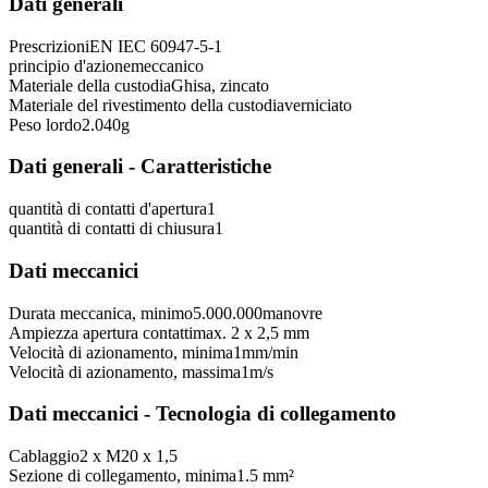
Dati generali
Prescrizioni
EN IEC 60947-5-1
principio d'azione
meccanico
Materiale della custodia
Ghisa, zincato
Materiale del rivestimento della custodia
verniciato
Peso lordo
2.040
g
Dati generali - Caratteristiche
quantità di contatti d'apertura
1
quantità di contatti di chiusura
1
Dati meccanici
Durata meccanica, minimo
5.000.000
manovre
Ampiezza apertura contatti
max. 2 x 2,5 mm
Velocità di azionamento, minima
1
mm/min
Velocità di azionamento, massima
1
m/s
Dati meccanici - Tecnologia di collegamento
Cablaggio
2 x M20 x 1,5
Sezione di collegamento, minima
1.5 mm²