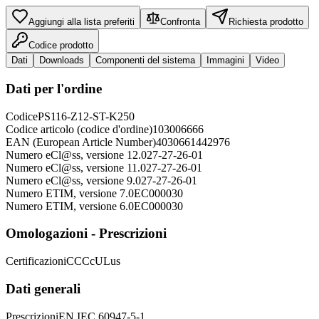
Aggiungi alla lista preferiti
Confronta
Richiesta prodotto
Codice prodotto
Dati
Downloads
Componenti del sistema
Immagini
Video
Dati per l'ordine
Codice
PS116-Z12-ST-K250
Codice articolo (codice d'ordine)
103006666
EAN (European Article Number)
4030661442976
Numero eCl@ss, versione 12.0
27-27-26-01
Numero eCl@ss, versione 11.0
27-27-26-01
Numero eCl@ss, versione 9.0
27-27-26-01
Numero ETIM, versione 7.0
EC000030
Numero ETIM, versione 6.0
EC000030
Omologazioni - Prescrizioni
Certificazioni
CCC
cULus
Dati generali
Prescrizioni
EN IEC 60947-5-1