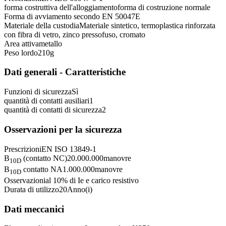
forma costruttiva dell'alloggiamento
forma di costruzione normale
Forma di avviamento secondo EN 50047
E
Materiale della custodia
Materiale sintetico, termoplastica rinforzata
con fibra di vetro, zinco pressofuso, cromato
Area attiva
metallo
Peso lordo
210
g
Dati generali - Caratteristiche
Funzioni di sicurezza
Sì
quantità di contatti ausiliari
1
quantità di contatti di sicurezza
2
Osservazioni per la sicurezza
Prescrizioni
EN ISO 13849-1
B
(contatto NC)
20.000.000
manovre
10D
B
contatto NA
1.000.000
manovre
10D
Osservazioni
al 10% di Ie e carico resistivo
Durata di utilizzo
20
Anno(i)
Dati meccanici