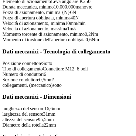
Elemento di azionamento
Leva angolare K250
Durata meccanica, minimo
10.000.000
manovre
Forza di azionamento, minima {N}
6
N
Forza di apertura obbligata, minima
40
N
Velocità di azionamento, minima
10
mm/min
Velocità di azionamento, massima
1
m/s
Momento torcente di azionamento, minimo
0,2
Nm
Momento di torsione dell'apertura obbligata
0,6
Nm
Dati meccanici - Tecnologia di collegamento
Posizione connettore
Sotto
Tipo di collegamento
Connettore M12, 6 poli
Numero di conduttori
6
Sezione conduttore
0,5
mm²
collegamenti, (meccanico)
sotto
Dati meccanici - Dimensioni
lunghezza del sensore
16,6
mm
larghezza del sensore
31
mm
altezza del sensore
95,5
mm
Diametro della rotella
22
mm