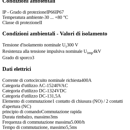
Condizioni ambientali
IP - Grado di protezione
IP66
IP67
Temperatura ambiente
-30 ... +80 °C
Classe di protezione
II
Condizioni ambientali - Valori di isolamento
Tensione d'isolamento nominale U
300 V
i
Resistenza alla tensione impulsiva nominale U
4
kV
imp
Grado di sporco
3
Dati elettrici
Corrente di cortocircuito nominale richiesta
400
A
Categoria d'utilizzo AC-15
240
VAC
Categoria d'utilizzo DC-13
24
VDC
Categoria d'utilizzo DC-13
1,5
A
Elemento di commutazione
1 contatto di chiusura (NO) / 2 contatti
d'apertura (NC)
principio di comando
Commutazione rapida
Durata rimbalzo, massimo
3
ms
Frequenza di commutazione massima
5.000
/h
Tempo di commutazione, massimo
5,5
ms