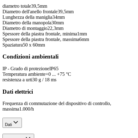
diametro totale
39,5
mm
Diametro dell'anello frontale
39,5
mm
Lunghezza della maniglia
34
mm
Diametro della manopola
30
mm
Diametro di montaggio
22,3
mm
Spessore della piastra frontale, minima
1
mm
Spessore della piastra frontale, massima
6
mm
Spaziatura
50 x 60
mm
Condizioni ambientali
IP - Grado di protezione
IP65
Temperatura ambiente
+0 ... +75 °C
resistenza a urti
30 g / 18 ms
Dati elettrici
Frequenza di commutazione del dispositivo di controllo,
massima
1.000
/h
Dati