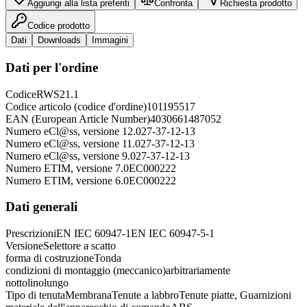
Aggiungi alla lista preferiti
Confronta
Richiesta prodotto
Codice prodotto
Dati
Downloads
Immagini
Dati per l'ordine
Codice
RWS21.1
Codice articolo (codice d'ordine)
101195517
EAN (European Article Number)
4030661487052
Numero eCl@ss, versione 12.0
27-37-12-13
Numero eCl@ss, versione 11.0
27-37-12-13
Numero eCl@ss, versione 9.0
27-37-12-13
Numero ETIM, versione 7.0
EC000222
Numero ETIM, versione 6.0
EC000222
Dati generali
Prescrizioni
EN IEC 60947-1
EN IEC 60947-5-1
Versione
Selettore a scatto
forma di costruzione
Tonda
condizioni di montaggio (meccanico)
arbitrariamente
nottolino
lungo
Tipo di tenuta
Membrana
Tenute a labbro
Tenute piatte, Guarnizioni