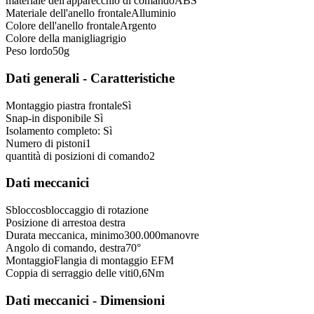
materiale dell'apparecchio di comando
ABS
Materiale dell'anello frontale
Alluminio
Colore dell'anello frontale
Argento
Colore della maniglia
grigio
Peso lordo
50
g
Dati generali - Caratteristiche
Montaggio piastra frontale
Sì
Snap-in disponibile
Sì
Isolamento completo:
Sì
Numero di pistoni
1
quantità di posizioni di comando
2
Dati meccanici
Sblocco
sbloccaggio di rotazione
Posizione di arresto
a destra
Durata meccanica, minimo
300.000
manovre
Angolo di comando, destra
70
°
Montaggio
Flangia di montaggio EFM
Coppia di serraggio delle viti
0,6
Nm
Dati meccanici - Dimensioni