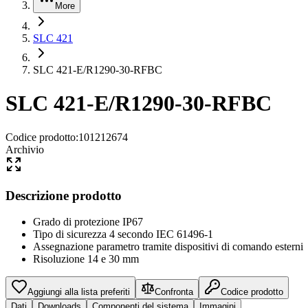
More
SLC 421
SLC 421-E/R1290-30-RFBC
SLC 421-E/R1290-30-RFBC
Codice prodotto
:
101212674
Archivio
Descrizione prodotto
Grado di protezione IP67
Tipo di sicurezza 4 secondo IEC 61496-1
Assegnazione parametro tramite dispositivi di comando esterni
Risoluzione 14 e 30 mm
Aggiungi alla lista preferiti
Confronta
Codice prodotto
Dati
Downloads
Componenti del sistema
Immagini