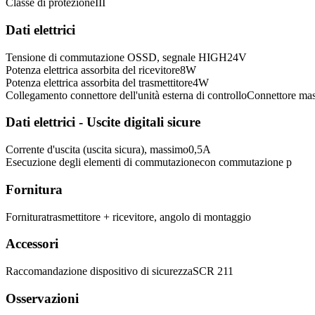
Classe di protezione
III
Dati elettrici
Tensione di commutazione OSSD, segnale HIGH
24
V
Potenza elettrica assorbita del ricevitore
8
W
Potenza elettrica assorbita del trasmettitore
4
W
Collegamento connettore dell'unità esterna di controllo
Connettore mas
Dati elettrici - Uscite digitali sicure
Corrente d'uscita (uscita sicura), massimo
0,5
A
Esecuzione degli elementi di commutazione
con commutazione p
Fornitura
Fornitura
trasmettitore + ricevitore, angolo di montaggio
Accessori
Raccomandazione dispositivo di sicurezza
SCR 211
Osservazioni