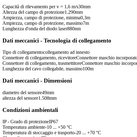
Capacità di rilevamento per v = 1,6 m/s
30
mm
Altezza del campo di protezione
1.290
mm
Ampiezza, campo di protezione, minima
0,3
m
Ampiezza, campo di protezione, massimo
7
m
Lunghezza d'onda del diodo laser
880
nm
Dati meccanici - Tecnologia di collegamento
Tipo di collegamento
collegamento ad innesto
Connettore di collegamento, ricevitore
Connettore maschio incorporat
Connettore di collegamento, trasmettitore
Connettore maschio incorpor
Lunghezza del cavo collegabile, massimo
100
m
Dati meccanici - Dimensioni
diametro del sensore
49
mm
altezza del sensore
1.508
mm
Condizioni ambientali
IP - Grado di protezione
IP67
Temperatura ambiente
-10 ... +50 °C
Temperatura di stoccaggio e trasporto
-20 ... +70 °C