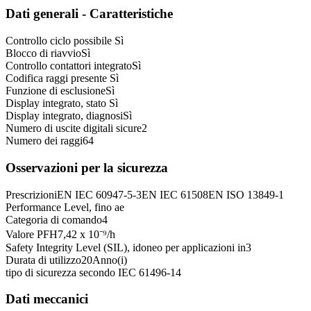
Dati generali - Caratteristiche
Controllo ciclo possibile
Sì
Blocco di riavvio
Sì
Controllo contattori integrato
Sì
Codifica raggi presente
Sì
Funzione di esclusione
Sì
Display integrato, stato
Sì
Display integrato, diagnosi
Sì
Numero di uscite digitali sicure
2
Numero dei raggi
64
Osservazioni per la sicurezza
Prescrizioni
EN IEC 60947-5-3
EN IEC 61508
EN ISO 13849-1
Performance Level, fino a
e
Categoria di comando
4
Valore PFH
7,42 x 10⁻⁹
/h
Safety Integrity Level (SIL), idoneo per applicazioni in
3
Durata di utilizzo
20
Anno(i)
tipo di sicurezza secondo IEC 61496-1
4
Dati meccanici