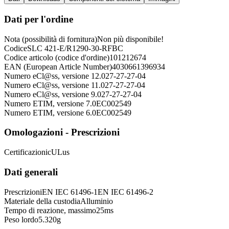
Dati per l'ordine
Nota (possibilità di fornitura)
Non più disponibile!
Codice
SLC 421-E/R1290-30-RFBC
Codice articolo (codice d'ordine)
101212674
EAN (European Article Number)
4030661396934
Numero eCl@ss, versione 12.0
27-27-27-04
Numero eCl@ss, versione 11.0
27-27-27-04
Numero eCl@ss, versione 9.0
27-27-27-04
Numero ETIM, versione 7.0
EC002549
Numero ETIM, versione 6.0
EC002549
Omologazioni - Prescrizioni
Certificazioni
cULus
Dati generali
Prescrizioni
EN IEC 61496-1
EN IEC 61496-2
Materiale della custodia
Alluminio
Tempo di reazione, massimo
25
ms
Peso lordo
5.320
g