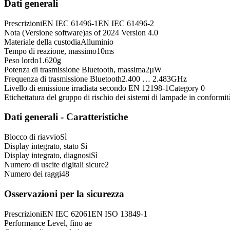
Dati generali
Prescrizioni
EN IEC 61496-1
EN IEC 61496-2
Nota (Versione software)
as of 2024 Version 4.0
Materiale della custodia
Alluminio
Tempo di reazione, massimo
10
ms
Peso lordo
1.620
g
Potenza di trasmissione Bluetooth, massima
2
µW
Frequenza di trasmissione Bluetooth
2.400 … 2.483
GHz
Livello di emissione irradiata secondo EN 12198-1
Category 0
Etichettatura del gruppo di rischio dei sistemi di lampade in conform
Dati generali - Caratteristiche
Blocco di riavvio
Sì
Display integrato, stato
Sì
Display integrato, diagnosi
Sì
Numero di uscite digitali sicure
2
Numero dei raggi
48
Osservazioni per la sicurezza
Prescrizioni
EN IEC 62061
EN ISO 13849-1
Performance Level, fino a
e