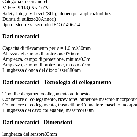
Categoria di comando
4
Valore PFH
8,05 x 10⁻⁹
/h
Safety Integrity Level (SIL), idoneo per applicazioni in
3
Durata di utilizzo
20
Anno(i)
tipo di sicurezza secondo IEC 61496-1
4
Dati meccanici
Capacità di rilevamento per v = 1,6 m/s
30
mm
Altezza del campo di protezione
970
mm
Ampiezza, campo di protezione, minima
0,3
m
Ampiezza, campo di protezione, massimo
10
m
Lunghezza d'onda del diodo laser
880
nm
Dati meccanici - Tecnologia di collegamento
Tipo di collegamento
collegamento ad innesto
Connettore di collegamento, ricevitore
Connettore maschio incorporat
Connettore di collegamento, trasmettitore
Connettore maschio incorpor
Lunghezza del cavo collegabile, massimo
100
m
Dati meccanici - Dimensioni
lunghezza del sensore
33
mm