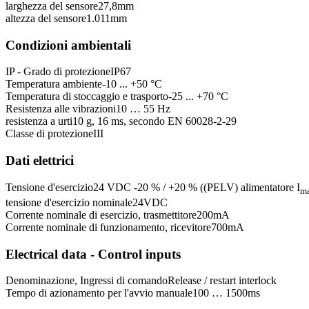
larghezza del sensore
27,8
mm
altezza del sensore
1.011
mm
Condizioni ambientali
IP - Grado di protezione
IP67
Temperatura ambiente
-10 ... +50 °C
Temperatura di stoccaggio e trasporto
-25 ... +70 °C
Resistenza alle vibrazioni
10 … 55 Hz
resistenza a urti
10 g, 16 ms, secondo EN 60028-2-29
Classe di protezione
III
Dati elettrici
Tensione d'esercizio
24 VDC -20 % / +20 % ((PELV) alimentatore I
m
tensione d'esercizio nominale
24
VDC
Corrente nominale di esercizio, trasmettitore
200
mA
Corrente nominale di funzionamento, ricevitore
700
mA
Electrical data - Control inputs
Denominazione, Ingressi di comando
Release / restart interlock
Tempo di azionamento per l'avvio manuale
100 … 1500
ms