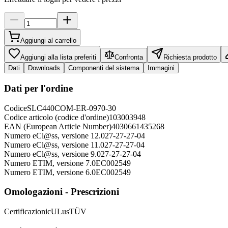
Aggiungi al carrello
Aggiungi alla lista preferiti
Confronta
Richiesta prodotto
Dati
Downloads
Componenti del sistema
Immagini
Dati per l'ordine
Codice
SLC440COM-ER-0970-30
Codice articolo (codice d'ordine)
103003948
EAN (European Article Number)
4030661435268
Numero eCl@ss, versione 12.0
27-27-27-04
Numero eCl@ss, versione 11.0
27-27-27-04
Numero eCl@ss, versione 9.0
27-27-27-04
Numero ETIM, versione 7.0
EC002549
Numero ETIM, versione 6.0
EC002549
Omologazioni - Prescrizioni
Certificazioni
cULus
TÜV