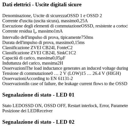
Dati elettrici - Uscite digitali sicure
Denominazione, Uscite di sicurezza
OSSD 1 e OSSD 2
Corrente d'uscita (uscita sicura), massimo
0,25
A
Esecuzione degli elementi di commutazione
OSSD, resistente a cortoc
Corrente residua I
, massimo
1
mA
r
Intervallo dell'impulso di prova, tipicamente
750
ms
Durata dell'impulso di prova, massimo
0,15
ms
Classificazione ZVEI CB24I, Fonte
C2
Classificazione ZVEI CB24I, Sink
C1
C2
Capacità di carico, massima
0,05
µF
Induttanza del carico, massima
2
H
Osservazioni
The load inductance generates an induced voltage duri
Tensione di commutazione
0 … 2 V (LOW)
15 … 26.4 V (HIGH)
Osservazioni
According to EN 61131-2
Osservazioni
In case of failure, the leakage current flows to the OSS
Segnalazione di stato - LED 01
Stato LED
OSSD ON, OSSD OFF, Restart interlock, Error, Parameter se
Posizione dei LED
Receiver
Segnalazione di stato - LED 02