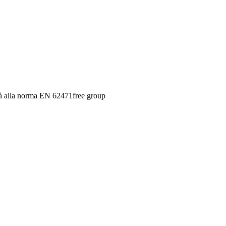
ità alla norma EN 62471
free group