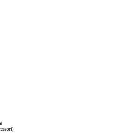
ni
essori)