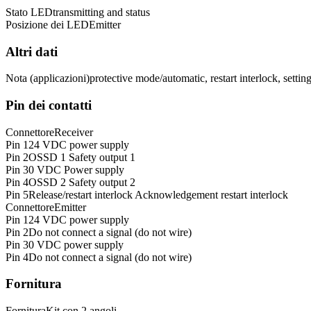
Stato LED
transmitting and status
Posizione dei LED
Emitter
Altri dati
Nota (applicazioni)
protective mode/automatic, restart interlock, setti
Pin dei contatti
Connettore
Receiver
Pin 1
24 VDC power supply
Pin 2
OSSD 1 Safety output 1
Pin 3
0 VDC Power supply
Pin 4
OSSD 2 Safety output 2
Pin 5
Release/restart interlock Acknowledgement restart interlock
Connettore
Emitter
Pin 1
24 VDC power supply
Pin 2
Do not connect a signal (do not wire)
Pin 3
0 VDC power supply
Pin 4
Do not connect a signal (do not wire)
Fornitura
Fornitura
Kit con 2 angoli