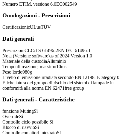
Numero ETIM, versione 6.0
EC002549
Omologazioni - Prescrizioni
Certificazioni
cULus
TÜV
Dati generali
Prescrizioni
CLC/TS 61496-2
EN IEC 61496-1
Nota (Versione software)
as of 2024 Version 1.0
Materiale della custodia
Alluminio
Tempo di reazione, massimo
10
ms
Peso lordo
980
g
Livello di emissione irradiata secondo EN 12198-1
Category 0
Etichettatura del gruppo di rischio dei sistemi di lampade in
conformità alla norma EN 62471
free group
Dati generali - Caratteristiche
funzione Muting
Sì
Override
Sì
Controllo ciclo possibile
Sì
Blocco di riavvio
Sì
Controllo contattori integrato
Sì