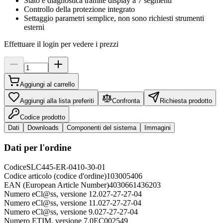
Stato e diagnostica tramite display a 7 segmenti
Controllo della protezione integrato
Settaggio parametri semplice, non sono richiesti strumenti
esterni
Effettuare il login per vedere i prezzi
Aggiungi al carrello
Aggiungi alla lista preferiti
Confronta
Richiesta prodotto
Codice prodotto
Dati
Downloads
Componenti del sistema
Immagini
Dati per l'ordine
Codice
SLC445-ER-0410-30-01
Codice articolo (codice d'ordine)
103005406
EAN (European Article Number)
4030661436203
Numero eCl@ss, versione 12.0
27-27-27-04
Numero eCl@ss, versione 11.0
27-27-27-04
Numero eCl@ss, versione 9.0
27-27-27-04
Numero ETIM, versione 7.0
EC002549