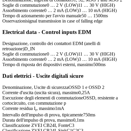
Soglie di commutazione
0 … 2 V (LOW)
11 … 30 V (HIGH)
Assorbimento corrente
0 … 2 mA (LOW)
3 … 10 mA (HIGH)
Tempo di azionamento per l'avvio manuale
50 … 1500
ms
Osservazioni
signal transmission in case of falling edge
Electrical data - Control inputs EDM
Designazione, controllo dei contattori EDM (anelli di
retroazione)
D_IN
Soglie di commutazione
0 … 2 V (LOW)
11 … 30 V (HIGH)
Assorbimento corrente
0 … 2 mA (LOW)
3 … 10 mA (HIGH)
Tempo di risposta dei dispositivi esterni, massimo
500
ms
Dati elettrici - Uscite digitali sicure
Denominazione, Uscite di sicurezza
OSSD 1 e OSSD 2
Corrente d'uscita (uscita sicura), massimo
0,25
A
Esecuzione degli elementi di commutazione
OSSD, resistente a
cortocircuito, con commutazione p
Corrente residua I
, massimo
1
mA
r
Intervallo dell'impulso di prova, tipicamente
750
ms
Durata dell'impulso di prova, massimo
0,1
ms
Classificazione ZVEI CB24I, Fonte
C3
Classificazione ZVEI CB24I, Sink
C1
C2
C3