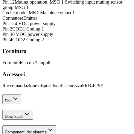
Pin 12
Muting operation: MSG 1 Switching input muting sensor
group MSG 1
Cyclic mode: MK1 Machine contact 1
Connettore
Emitter
Pin 1
24 VDC power supply
Pin 2
COD1 Coding 1
Pin 3
0 VDC power supply
Pin 4
COD2 Coding 2
Fornitura
Fornitura
Kit con 2 angoli
Accessori
Raccomandazione dispositivo di sicurezza
SRB-E 301
Dati
Downloads
Componenti del sistema