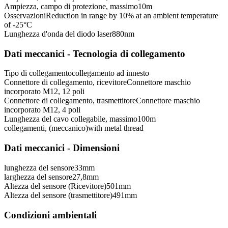
Ampiezza, campo di protezione, massimo
10
m
Osservazioni
Reduction in range by 10% at an ambient temperature
of -25°C
Lunghezza d'onda del diodo laser
880
nm
Dati meccanici - Tecnologia di collegamento
Tipo di collegamento
collegamento ad innesto
Connettore di collegamento, ricevitore
Connettore maschio
incorporato M12, 12 poli
Connettore di collegamento, trasmettitore
Connettore maschio
incorporato M12, 4 poli
Lunghezza del cavo collegabile, massimo
100
m
collegamenti, (meccanico)
with metal thread
Dati meccanici - Dimensioni
lunghezza del sensore
33
mm
larghezza del sensore
27,8
mm
Altezza del sensore (Ricevitore)
501
mm
Altezza del sensore (trasmettitore)
491
mm
Condizioni ambientali