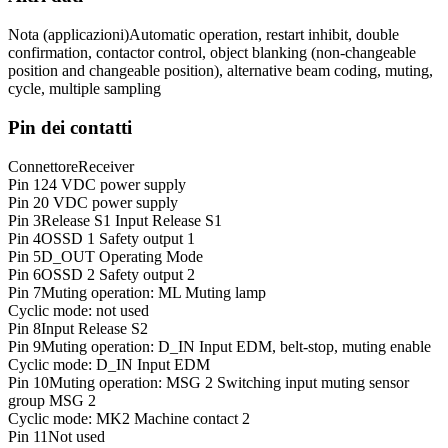
Nota (applicazioni)
Automatic operation, restart inhibit, double
confirmation, contactor control, object blanking (non-changeable
position and changeable position), alternative beam coding, muting,
cycle, multiple sampling
Pin dei contatti
Connettore
Receiver
Pin 1
24 VDC power supply
Pin 2
0 VDC power supply
Pin 3
Release S1 Input Release S1
Pin 4
OSSD 1 Safety output 1
Pin 5
D_OUT Operating Mode
Pin 6
OSSD 2 Safety output 2
Pin 7
Muting operation: ML Muting lamp
Cyclic mode: not used
Pin 8
Input Release S2
Pin 9
Muting operation: D_IN Input EDM, belt-stop, muting enable
Cyclic mode: D_IN Input EDM
Pin 10
Muting operation: MSG 2 Switching input muting sensor
group MSG 2
Cyclic mode: MK2 Machine contact 2
Pin 11
Not used