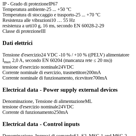
IP - Grado di protezione
IP67
Temperatura ambiente
-25 ... +50 °C
Temperatura di stoccaggio e trasporto
-25 ... +70 °C
Resistenza alle vibrazioni
10 … 55 Hz
resistenza a urti
10 g, 16 ms, secondo EN 60028-2-29
Classe di protezione
III
Dati elettrici
Tensione d'esercizio
24 VDC -10 % / +10 % ((PELV) alimentatore
I
2,0 A, secondo EN 60204 (mancanza rete ≤ 20 ms))
max
tensione d'esercizio nominale
24
VDC
Corrente nominale di esercizio, trasmettitore
200
mA
Corrente nominale di funzionamento, ricevitore
700
mA
Electrical data - Power supply external devices
Denominazione, Tensione di alimentazione
ML
tensione d'esercizio nominale
24
VDC
Corrente di funzionamento
250
mA
Electrical data - Control inputs
Denominazione, Ingressi di comando
S1, S2, MSG 1 and MSG 2