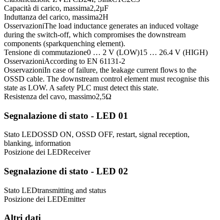
Capacità di carico, massima
2,2
µF
Induttanza del carico, massima
2
H
Osservazioni
The load inductance generates an induced voltage
during the switch-off, which compromises the downstream
components (sparkquenching element).
Tensione di commutazione
0 … 2 V (LOW)
15 … 26.4 V (HIGH)
Osservazioni
According to EN 61131-2
Osservazioni
In case of failure, the leakage current flows to the
OSSD cable. The downstream control element must recognise this
state as LOW. A safety PLC must detect this state.
Resistenza del cavo, massimo
2,5
Ω
Segnalazione di stato - LED 01
Stato LED
OSSD ON, OSSD OFF, restart, signal reception,
blanking, information
Posizione dei LED
Receiver
Segnalazione di stato - LED 02
Stato LED
transmitting and status
Posizione dei LED
Emitter
Altri dati