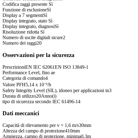
Codifica raggi presente
Sì
Funzione di esclusione
Sì
Display a 7 segmenti
Sì
Display integrato, stato
Sì
Display integrato, diagnosi
Sì
Risoluzione ridotta
Sì
Numero di uscite digitali sicure
2
Numero dei raggi
20
Osservazioni per la sicurezza
Prescrizioni
EN IEC 62061
EN ISO 13849-1
Performance Level, fino a
e
Categoria di comando
4
Valore PFH
5,14 x 10⁻⁹
/h
Safety Integrity Level (SIL), idoneo per applicazioni in
3
Durata di utilizzo
20
Anno(i)
tipo di sicurezza secondo IEC 61496-1
4
Dati meccanici
Capacità di rilevamento per v = 1,6 m/s
30
mm
Altezza del campo di protezione
410
mm
Ampiezza, campo di protezione, minima
0,3
m