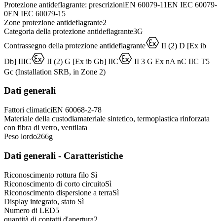
Protezione​ antideflagrante: prescrizioni
EN 60079-11
EN IEC 60079-
0
EN IEC 60079-15
Zone protezione antideflagrante
2
Categoria della protezione antideflagrante
3G
D
Contrassegno della protezione antideflagrante
II (2) D [Ex ib
D
D
Db] IIIC
II (2) G [Ex ib Gb] IIC
II 3 G Ex nA nC IIC T5
Gc (Installation SRB, in Zone 2)
Dati generali
Fattori climatici
EN 60068-2-78
Materiale della custodia
materiale sintetico, termoplastica rinforzata
con fibra di vetro, ventilata
Peso lordo
266
g
Dati generali - Caratteristiche
Riconoscimento rottura filo
Sì
Riconoscimento di corto circuito
Sì
Riconoscimento dispersione a terra
Sì
Display integrato, stato
Sì
Numero di LED
5
quantità di contatti d'apertura
2