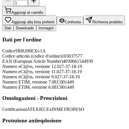
Aggiungi al carrello
Aggiungi alla lista preferiti
Confronta
Richiesta prodotto
Dati
Downloads
Immagini
Dati per l'ordine
Codice
SRB200EXi-1A
Codice articolo (codice d'ordine)
103037577
EAN (European Article Number)
4030661544939
Numero eCl@ss, versione 12.0
27-37-18-19
Numero eCl@ss, versione 11.0
27-37-18-19
Numero eCl@ss, versione 9.0
27-37-18-19
Numero ETIM, versione 7.0
EC001449
Numero ETIM, versione 6.0
EC001449
Omologazioni - Prescrizioni
Certificazioni
ATEX
IECEx
INMETRO
PESO
Protezione antiesplosione