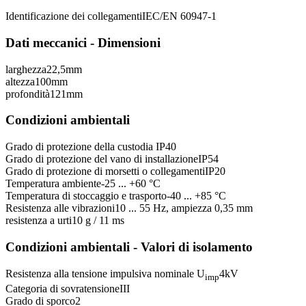
Identificazione dei collegamenti
IEC/EN 60947-1
Dati meccanici - Dimensioni
larghezza
22,5
mm
altezza
100
mm
profondità
121
mm
Condizioni ambientali
Grado di protezione della custodia
IP40
Grado di protezione del vano di installazione
IP54
Grado di protezione di morsetti o collegamenti
IP20
Temperatura ambiente
-25 ... +60 °C
Temperatura di stoccaggio e trasporto
-40 ... +85 °C
Resistenza alle vibrazioni
10 ... 55 Hz, ampiezza 0,35 mm
resistenza a urti
10 g / 11 ms
Condizioni ambientali - Valori di isolamento
Resistenza alla tensione impulsiva nominale U
4
kV
imp
Categoria di sovratensione
III
Grado di sporco
2