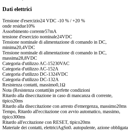
Dati elettrici
Tensione d'esercizio
24 VDC -10 % / +20 %
onde residue
10
%
Assorbimento corrente
57
mA
tensione d'esercizio nominale
24
VDC
Tensione nominale di alimentazione di comando in DC,
minima
20,4
VDC
Tensione nominale di alimentazione di comando in DC,
massima
28,8
VDC
Categoria d'utilizzo AC-15
230
VAC
Categoria d'utilizzo AC-15
2
A
Categoria d'utilizzo DC-13
24
VDC
Categoria d'utilizzo DC-13
2
A
Resistenza contatti, massimo
0,1
Ω
Nota (Resistenza contatti)
in perfette condizioni
Ritardo alla diseccitazione in caso di mancanza di corrente,
tipico
20
ms
Ritardo alla diseccitazione con arresto d'emergenza, massimo
20
ms
Tempo, Ritardo all'eccitazione con avvio automatico, massimo,
tipico
300
ms
Ritardo all'eccitazione con RESET, tipico
20
ms
Materiale dei contatti, elettrici
AgSn0. autopulente, azione obbligata