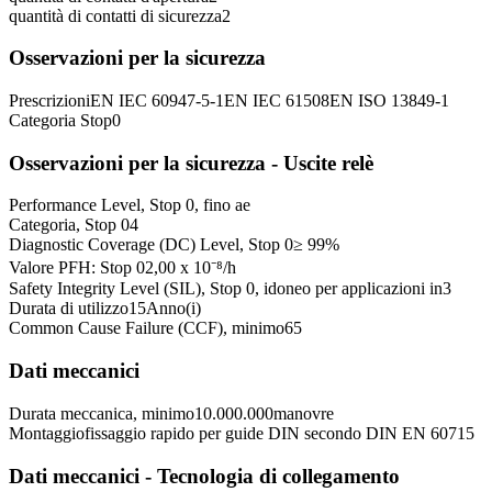
quantità di contatti di sicurezza
2
Osservazioni per la sicurezza
Prescrizioni
EN IEC 60947-5-1
EN IEC 61508
EN ISO 13849-1
Categoria Stop
0
Osservazioni per la sicurezza - Uscite relè
Performance Level, Stop 0, fino a
e
Categoria, Stop 0
4
Diagnostic Coverage (DC) Level, Stop 0
≥ 99
%
Valore PFH: Stop 0
2,00 x 10⁻⁸
/h
Safety Integrity Level (SIL), Stop 0, idoneo per applicazioni in
3
Durata di utilizzo
15
Anno(i)
Common Cause Failure (CCF), minimo
65
Dati meccanici
Durata meccanica, minimo
10.000.000
manovre
Montaggio
fissaggio rapido per guide DIN secondo DIN EN 60715
Dati meccanici - Tecnologia di collegamento