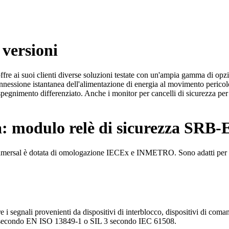
 versioni
re ai suoi clienti diverse soluzioni testate con un'ampia gamma di opzio
sconnessione istantanea dell'alimentazione di energia al movimento peri
egnimento differenziato. Anche i monitor per cancelli di sicurezza per
za: modulo relè di sicurezza SRB-
hmersal è dotata di omologazione IECEx e INMETRO. Sono adatti per la v
re i segnali provenienti da dispositivi di interblocco, dispositivi di com
 4 secondo EN ISO 13849-1 o SIL 3 secondo IEC 61508.