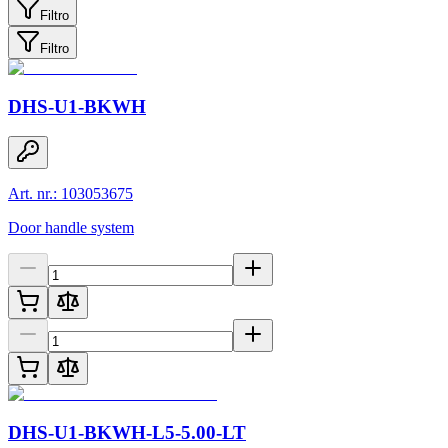
Filtro
Filtro
DHS-U1-BKWH
Art. nr.: 103053675
Door handle system
DHS-U1-BKWH-L5-5.00-LT