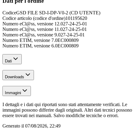
Dati per l'ordine
Codice
GSD FILE SD-I-DP-V0-2 (CD UTENTE)
Codice articolo (codice d'ordine)
101195620
Numero eCl@ss, versione 12.0
27-24-25-01
Numero eCl@ss, versione 11.0
27-24-25-01
Numero eCl@ss, versione 9.0
27-24-25-01
Numero ETIM, versione 7.0
EC000809
Numero ETIM, versione 6.0
EC000809
Dati
Downloads
Immagini
I dettagli e i dati qui riportati sono stati attentamente verificati. Le
immagini possono differire dagli originali. Altri dati tecnici possono
essere trovati nei manuali. Salvo modifiche tecniche o errori.
Generato il
07/08/2026, 22:49