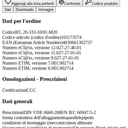
Aggiungi alla lista preferiti
Confronta
Codice prodotto
Dati
Downloads
Immagini
Dati per l'ordine
Codice
IFL 20-333-10/01-M20
Codice articolo (codice d'ordine)
101173574
EAN (European Article Number)
4030661302737
Numero eCl@ss, versione 12.0
27-27-40-01
Numero eCl@ss, versione 11.0
27-27-01-01
Numero eCl@ss, versione 9.0
27-27-01-01
Numero ETIM, versione 7.0
EC002714
Numero ETIM, versione 6.0
EC002714
Omologazioni - Prescrizioni
Certificazioni
CCC
Dati generali
Prescrizioni
DIN VDE 0660-208
EN IEC 60947-5-2
forma costruttiva dell'alloggiamento
parallelepipedo
condizioni di montaggio (meccanico)
non allineato
Osservazioni (condizioni di montaggio)
On request: Short-circuit and