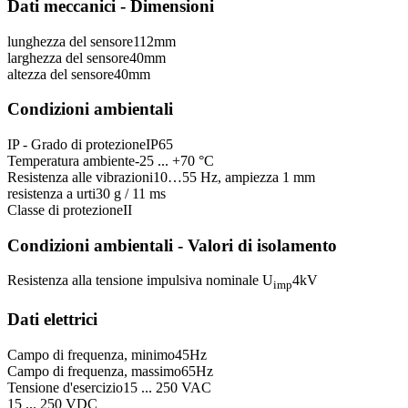
Dati meccanici - Dimensioni
lunghezza del sensore
112
mm
larghezza del sensore
40
mm
altezza del sensore
40
mm
Condizioni ambientali
IP - Grado di protezione
IP65
Temperatura ambiente
-25 ... +70 °C
Resistenza alle vibrazioni
10…55 Hz, ampiezza 1 mm
resistenza a urti
30 g / 11 ms
Classe di protezione
II
Condizioni ambientali - Valori di isolamento
Resistenza alla tensione impulsiva nominale U
4
kV
imp
Dati elettrici
Campo di frequenza, minimo
45
Hz
Campo di frequenza, massimo
65
Hz
Tensione d'esercizio
15 ... 250 VAC
15 ... 250 VDC