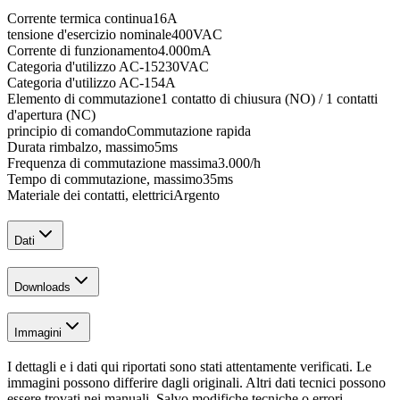
Corrente termica continua
16
A
tensione d'esercizio nominale
400
VAC
Corrente di funzionamento
4.000
mA
Categoria d'utilizzo AC-15
230
VAC
Categoria d'utilizzo AC-15
4
A
Elemento di commutazione
1 contatto di chiusura (NO) / 1 contatti
d'apertura (NC)
principio di comando
Commutazione rapida
Durata rimbalzo, massimo
5
ms
Frequenza di commutazione massima
3.000
/h
Tempo di commutazione, massimo
35
ms
Materiale dei contatti, elettrici
Argento
Dati
Downloads
Immagini
I dettagli e i dati qui riportati sono stati attentamente verificati. Le
immagini possono differire dagli originali. Altri dati tecnici possono
essere trovati nei manuali. Salvo modifiche tecniche o errori.