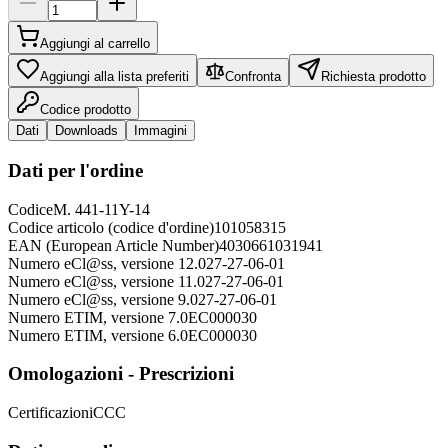
Aggiungi al carrello
Aggiungi alla lista preferiti
Confronta
Richiesta prodotto
Codice prodotto
Dati
Downloads
Immagini
Dati per l'ordine
Codice
M. 441-11Y-14
Codice articolo (codice d'ordine)
101058315
EAN (European Article Number)
4030661031941
Numero eCl@ss, versione 12.0
27-27-06-01
Numero eCl@ss, versione 11.0
27-27-06-01
Numero eCl@ss, versione 9.0
27-27-06-01
Numero ETIM, versione 7.0
EC000030
Numero ETIM, versione 6.0
EC000030
Omologazioni - Prescrizioni
Certificazioni
CCC