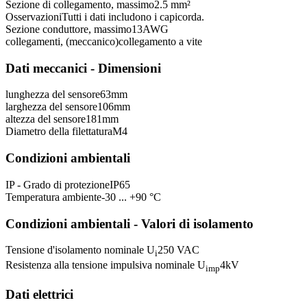
Sezione di collegamento, massimo
2.5 mm²
Osservazioni
Tutti i dati includono i capicorda.
Sezione conduttore, massimo
13
AWG
collegamenti, (meccanico)
collegamento a vite
Dati meccanici - Dimensioni
lunghezza del sensore
63
mm
larghezza del sensore
106
mm
altezza del sensore
181
mm
Diametro della filettatura
M4
Condizioni ambientali
IP - Grado di protezione
IP65
Temperatura ambiente
-30 ... +90 °C
Condizioni ambientali - Valori di isolamento
Tensione d'isolamento nominale U
250 VAC
i
Resistenza alla tensione impulsiva nominale U
4
kV
imp
Dati elettrici