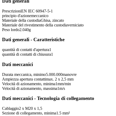
Dati generali
Prescrizioni
EN IEC 60947-5-1
principio d'azione
meccanico
Materiale della custodia
Ghisa, zincato
Materiale del rivestimento della custodia
verniciato
Peso lordo
2.040
g
Dati generali - Caratteristiche
quantità di contatti d'apertura
1
quantità di contatti di chiusura
1
Dati meccanici
Durata meccanica, minimo
5.000.000
manovre
Ampiezza apertura contatti
max. 2 x 2,5 mm
Velocità di azionamento, minima
1
mm/min
Velocità di azionamento, massima
1
m/s
Dati meccanici - Tecnologia di collegamento
Cablaggio
2 x M20 x 1,5
Sezione di collegamento, minima
1.5 mm²