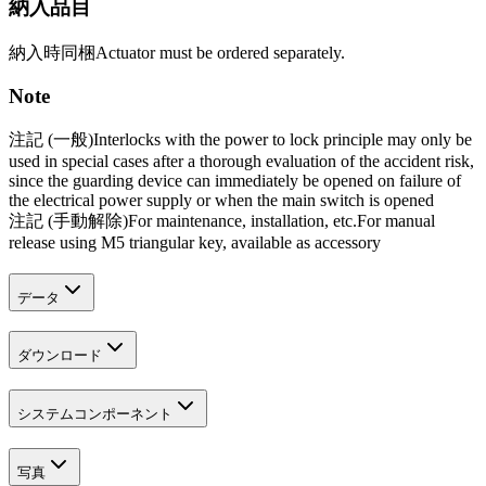
納入品目
納入時同梱
Actuator must be ordered separately.
Note
注記 (一般)
Interlocks with the power to lock principle may only be
used in special cases after a thorough evaluation of the accident risk,
since the guarding device can immediately be opened on failure of
the electrical power supply or when the main switch is opened
注記 (手動解除)
For maintenance, installation, etc.
For manual
release using M5 triangular key, available as accessory
データ
ダウンロード
システムコンポーネント
写真