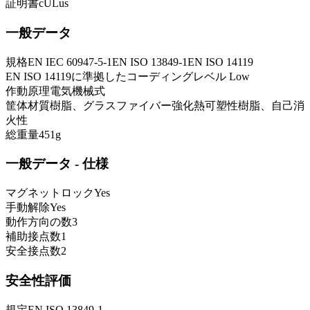
証明書
cULus
一般データ
規格
EN IEC 60947-5-1
EN ISO 13849-1
EN ISO 14119
EN ISO 14119に準拠したコーディングレベル
Low
作動原理
電気機械式
筐体材質
樹脂、グラスファイバー強化熱可塑性樹脂、自己消
火性
総重量
451
g
一般データ - 仕様
マグネットロック
Yes
手動解除
Yes
動作方向の数
3
補助接点数
1
安全接点数
2
安全性評価
規定
EN ISO 13849-1