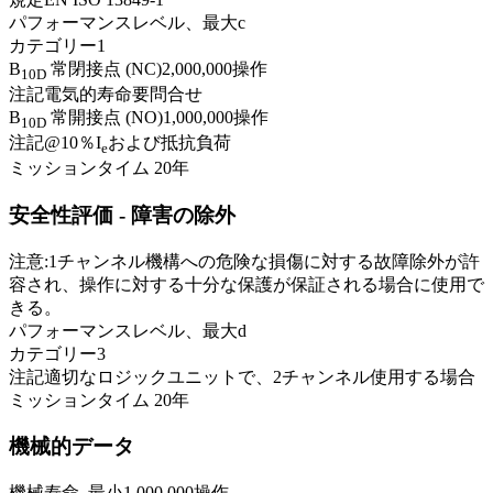
パフォーマンスレベル、最大
c
カテゴリー
1
B
常閉接点 (NC)
2,000,000
操作
10D
注記
電気的寿命要問合せ
B
常開接点 (NO)
1,000,000
操作
10D
注記
@10％I
および抵抗負荷
e
ミッションタイム
20
年
安全性評価 - 障害の除外
注意:
1チャンネル機構への危険な損傷に対する故障除外が許
容され、操作に対する十分な保護が保証される場合に使用で
きる。
パフォーマンスレベル、最大
d
カテゴリー
3
注記
適切なロジックユニットで、2チャンネル使用する場合
ミッションタイム
20
年
機械的データ
機械寿命, 最小
1,000,000
操作