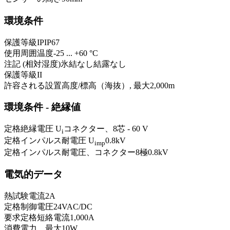
環境条件
保護等級IP
IP67
使用周囲温度
-25 ... +60 °C
注記 (相対湿度)
氷結なし
結露なし
保護等級
II
許容される設置高度/標高（海抜）, 最大
2,000
m
環境条件 - 絶縁値
定格絶縁電圧 U
コネクター、8芯 - 60 V
i
定格インパルス耐電圧 U
0.8
kV
imp
定格インパルス耐電圧、コネクター8極
0.8
kV
電気的データ
熱試験電流
2
A
定格制御電圧
24
VAC/DC
要求定格短絡電流
1,000
A
消費電力、最大
10
W