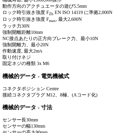
動作方向のアクチュエータの遊び
5.5
mm
ロック時引抜き強度 F
EN ISO 14119 に準拠
2,000
N
Zh
ロック時引抜き強度 F
, 最大
2,600
N
max
ラッチ力
30
N
強制開離距離
10
mm
NC接点あたりの正方向ブレーク力、最小
10
N
強制開離力、最小
20
N
作動速度, 最大
2
m/s
取り付け
ネジ
固定ネジの種類
3x M6
機械的データ - 電気機械式
コネクタポジション
Centre
接続
コネクタプラグ M12、8極、(Aコード化)
機械的データ - 寸法
センサー長
30
mm
センサーの幅
130
mm
センサーの高さ
90
mm