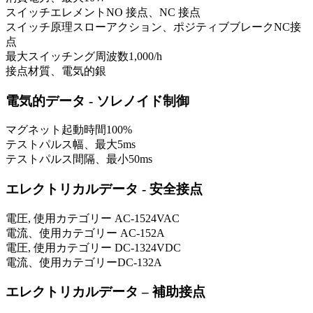
スイッチエレメント
NO 接点、NC 接点
スイッチ原理
スローアクション、ポジティブブレークNC接
点
最大スイッチング周波数
1,000
/h
接点材質、電気的
銀
電気的データ - ソレノイド制御
マグネット起動時間
100
%
テストパルス幅、最大
5
ms
テストパルス間隔、最小
50
ms
エレクトリカルデータ - 安全接点
電圧, 使用カテゴリー AC-15
24
VAC
電流、使用カテゴリー AC-15
2
A
電圧, 使用カテゴリー DC-13
24
VDC
電流、使用カテゴリーDC-13
2
A
エレクトリカルデータ – 補助接点