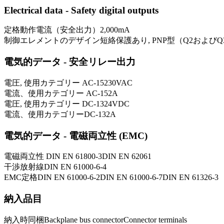
Electrical data - Safety digital outputs
定格動作電流（安全出力）
2,000
mA
制御エレメントのデザイン
短絡保護あり, PNP型（Q2およびQ
電気的データ - 安全リレー出力
電圧, 使用カテゴリー AC-15
230
VAC
電流、使用カテゴリー AC-15
2
A
電圧, 使用カテゴリー DC-13
24
VDC
電流、使用カテゴリーDC-13
2
A
電気的データ - 電磁両立性 (EMC)
電磁両立性
DIN EN 61800-3
DIN EN 62061
干渉放射線
DIN EN 61000-6-4
EMC定格
DIN EN 61000-6-2
DIN EN 61000-6-7
DIN EN 61326-3
納入品目
納入時同梱
Backplane bus connector
Connector terminals