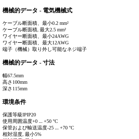
機械的データ - 電気機械式
ケーブル断面積、最小
0.2 mm²
ケーブル断面積, 最大
2.5 mm²
ワイヤー断面積、最小
24
AWG
ワイヤー断面積、最大
12
AWG
端子（機械）
取り外し可能なネジ端子
機械的データ - 寸法
幅
67.5
mm
高さ
100
mm
深さ
115
mm
環境条件
保護等級IP
IP20
使用周囲温度
+0 ... +50 °C
保管および輸送温度
-25 ... +70 °C
相対湿度, 最小
5
%