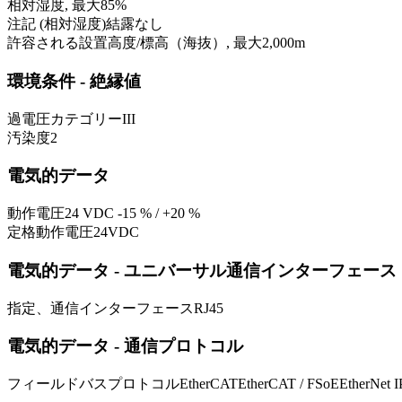
相対湿度, 最大
85
%
注記 (相対湿度)
結露なし
許容される設置高度/標高（海抜）, 最大
2,000
m
環境条件 - 絶縁値
過電圧カテゴリー
III
汚染度
2
電気的データ
動作電圧
24 VDC -15 % / +20 %
定格動作電圧
24
VDC
電気的データ - ユニバーサル通信インターフェース
指定、通信インターフェース
RJ45
電気的データ - 通信プロトコル
フィールドバスプロトコル
EtherCAT
EtherCAT / FSoE
EtherNet I