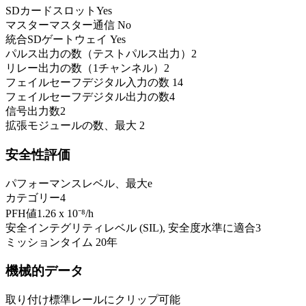
SDカードスロット
Yes
マスターマスター通信
No
統合SDゲートウェイ
Yes
パルス出力の数（テストパルス出力）
2
リレー出力の数（1チャンネル）
2
フェイルセーフデジタル入力の数
14
フェイルセーフデジタル出力の数
4
信号出力数
2
拡張モジュールの数、最大
2
安全性評価
パフォーマンスレベル、最大
e
カテゴリー
4
PFH値
1.26 x 10⁻⁸
/h
安全インテグリティレベル (SIL), 安全度水準に適合
3
ミッションタイム
20
年
機械的データ
取り付け
標準レールにクリップ可能