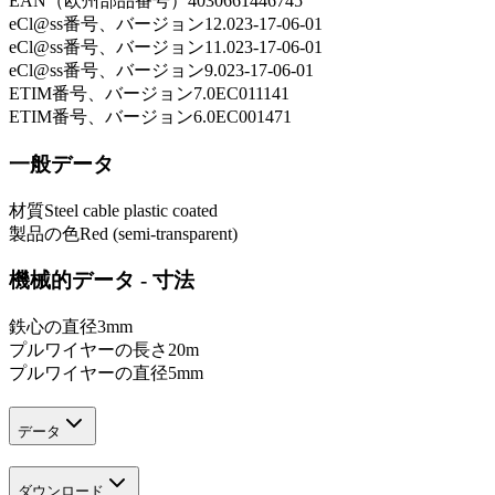
EAN（欧州部品番号）
4030661446745
eCl@ss番号、バージョン12.0
23-17-06-01
eCl@ss番号、バージョン11.0
23-17-06-01
eCl@ss番号、バージョン9.0
23-17-06-01
ETIM番号、バージョン7.0
EC011141
ETIM番号、バージョン6.0
EC001471
一般データ
材質
Steel cable plastic coated
製品の色
Red (semi-transparent)
機械的データ - 寸法
鉄心の直径
3
mm
プルワイヤーの長さ
20
m
プルワイヤーの直径
5
mm
データ
ダウンロード