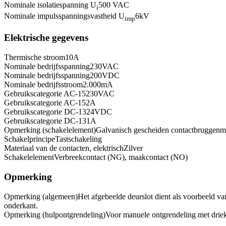
Nominale isolatiespanning U
500 VAC
i
Nominale impulsspanningsvastheid U
6
kV
imp
Elektrische gegevens
Thermische stroom
10
A
Nominale bedrijfsspanning
230
VAC
Nominale bedrijfsspanning
200
VDC
Nominale bedrijfsstroom
2.000
mA
Gebruikscategorie AC-15
230
VAC
Gebruikscategorie AC-15
2
A
Gebruikscategorie DC-13
24
VDC
Gebruikscategorie DC-13
1
A
Opmerking (schakelelement)
Galvanisch gescheiden contactbruggen
m
Schakelprincipe
Tastschakeling
Materiaal van de contacten, elektrisch
Zilver
Schakelelement
Verbreekcontact (NG), maakcontact (NO)
Opmerking
Opmerking (algemeen)
Het afgebeelde deurslot dient als voorbeeld v
onderkant.
Opmerking (hulpontgrendeling)
Voor manuele ontgrendeling met driek