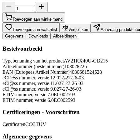
Toevoegen aan winkelmand
Toevoegen aan watchlist
Vergelijken
Aanvraag produktinfo
Gegevens
Downloads
Afbeeldingen
Bestelvoorbeeld
Typebenaming van het product
AV21RX40U-GB215
Artikelnummer (bestelnummer)
103028225
EAN (Europees Artikel Nummer)
4030661524528
eCl@ss nummer, versie 12.0
27-27-26-03
eCl@ss nummer, versie 11.0
27-27-26-03
eCl@ss nummer, versie 9.0
27-27-26-03
ETIM-nummer, versie 7.0
EC002593
ETIM-nummer, versie 6.0
EC002593
Certificeringen - Voorschriften
Certificaten
CCC
TÜV
Algemene gegevens