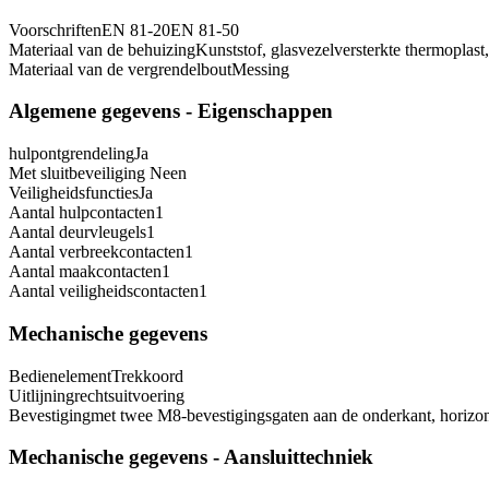
Voorschriften
EN 81-20
EN 81-50
Materiaal van de behuizing
Kunststof, glasvezelversterkte thermoplast
Materiaal van de vergrendelbout
Messing
Algemene gegevens - Eigenschappen
hulpontgrendeling
Ja
Met sluitbeveiliging
Neen
Veiligheidsfuncties
Ja
Aantal hulpcontacten
1
Aantal deurvleugels
1
Aantal verbreekcontacten
1
Aantal maakcontacten
1
Aantal veiligheidscontacten
1
Mechanische gegevens
Bedienelement
Trekkoord
Uitlijning
rechtsuitvoering
Bevestiging
met twee M8-bevestigingsgaten aan de onderkant, horizon
Mechanische gegevens - Aansluittechniek