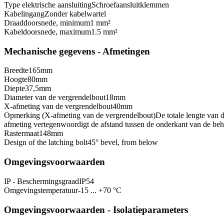
Type elektrische aansluiting
Schroefaansluitklemmen
Kabelingang
Zonder kabelwartel
Draaddoorsnede, minimum
1 mm²
Kabeldoorsnede, maximum
1.5 mm²
Mechanische gegevens - Afmetingen
Breedte
165
mm
Hoogte
80
mm
Diepte
37,5
mm
Diameter van de vergrendelbout
18
mm
X-afmeting van de vergrendelbout
40
mm
Opmerking (X-afmeting van de vergrendelbout)
De totale lengte van
afmeting vertegenwoordigt de afstand tussen de onderkant van de be
Rastermaat
148
mm
Design of the latching bolt
45° bevel, from below
Omgevingsvoorwaarden
IP - Beschermingsgraad
IP54
Omgevingstemperatuur
-15 ... +70 °C
Omgevingsvoorwaarden - Isolatieparameters