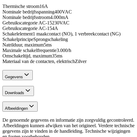
Thermische stroom
16
A
Nominale bedrijfsspanning
400
VAC
Nominale bedrijfsstroom
4.000
mA
Gebruikscategorie AC-15
230
VAC
Gebruikscategorie AC-15
4
A
Schakelelement
1 maakcontact (NO), 1 verbreekcontact (NG)
Schakelprincipe
Sprongschakeling
Natrilduur, maximum
5
ms
Maximale schakelfrequentie
3.000
/h
Omschakeltijd, maximum
35
ms
Materiaal van de contacten, elektrisch
Zilver
Gegevens
Downloads
Afbeeldingen
De genoemde gegevens en informatie zijn zorgvuldig gecontroleerd.
Afbeeldingen kunnen afwijken van het origineel. Verdere technische
gegevens zijn te vinden in de handleiding. Technische wijzigingen
en fouten voorbehouden.