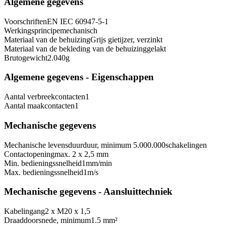
Algemene gegevens
Voorschriften
EN IEC 60947-5-1
Werkingsprincipe
mechanisch
Materiaal van de behuizing
Grijs gietijzer, verzinkt
Materiaal van de bekleding van de behuizing
gelakt
Brutogewicht
2.040
g
Algemene gegevens - Eigenschappen
Aantal verbreekcontacten
1
Aantal maakcontacten
1
Mechanische gegevens
Mechanische levensduurduur, minimum
5.000.000
schakelingen
Contactopening
max. 2 x 2,5 mm
Min. bedieningssnelheid
1
mm/min
Max. bedieningssnelheid
1
m/s
Mechanische gegevens - Aansluittechniek
Kabelingang
2 x M20 x 1,5
Draaddoorsnede, minimum
1.5 mm²