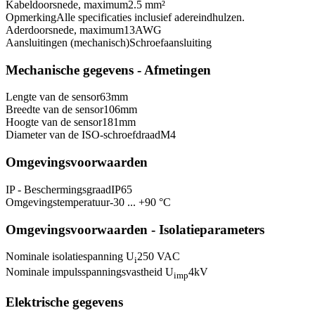
Kabeldoorsnede, maximum
2.5 mm²
Opmerking
Alle specificaties inclusief adereindhulzen.
Aderdoorsnede, maximum
13
AWG
Aansluitingen (mechanisch)
Schroefaansluiting
Mechanische gegevens - Afmetingen
Lengte van de sensor
63
mm
Breedte van de sensor
106
mm
Hoogte van de sensor
181
mm
Diameter van de ISO-schroefdraad
M4
Omgevingsvoorwaarden
IP - Beschermingsgraad
IP65
Omgevingstemperatuur
-30 ... +90 °C
Omgevingsvoorwaarden - Isolatieparameters
Nominale isolatiespanning U
250 VAC
i
Nominale impulsspanningsvastheid U
4
kV
imp
Elektrische gegevens