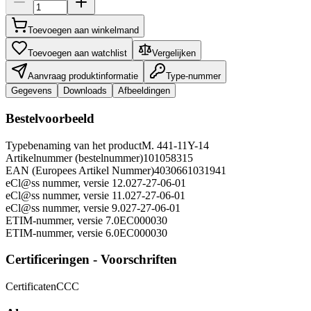
Toevoegen aan winkelmand
Toevoegen aan watchlist
Vergelijken
Aanvraag produktinformatie
Type-nummer
Gegevens
Downloads
Afbeeldingen
Bestelvoorbeeld
Typebenaming van het product
M. 441-11Y-14
Artikelnummer (bestelnummer)
101058315
EAN (Europees Artikel Nummer)
4030661031941
eCl@ss nummer, versie 12.0
27-27-06-01
eCl@ss nummer, versie 11.0
27-27-06-01
eCl@ss nummer, versie 9.0
27-27-06-01
ETIM-nummer, versie 7.0
EC000030
ETIM-nummer, versie 6.0
EC000030
Certificeringen - Voorschriften
Certificaten
CCC