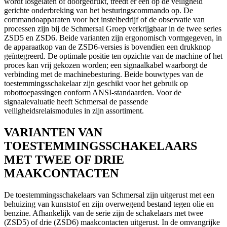
wordt losgelaten of doorgedrukt, treedt er een op de veiligheid
gerichte onderbreking van het besturingscommando op. De
commandoapparaten voor het instelbedrijf of de observatie van
processen zijn bij de Schmersal Groep verkrijgbaar in de twee series
ZSD5 en ZSD6. Beide varianten zijn ergonomisch vormgegeven, in
de apparaatkop van de ZSD6-versies is bovendien een drukknop
geïntegreerd. De optimale positie ten opzichte van de machine of het
proces kan vrij gekozen worden; een signaalkabel waarborgt de
verbinding met de machinebesturing. Beide bouwtypes van de
toestemmingsschakelaar zijn geschikt voor het gebruik op
robottoepassingen conform ANSI-standaarden. Voor de
signaalevaluatie heeft Schmersal de passende
veiligheidsrelaismodules in zijn assortiment.
VARIANTEN VAN
TOESTEMMINGSSCHAKELAARS
MET TWEE OF DRIE
MAAKCONTACTEN
De toestemmingsschakelaars van Schmersal zijn uitgerust met een
behuizing van kunststof en zijn overwegend bestand tegen olie en
benzine. Afhankelijk van de serie zijn de schakelaars met twee
(ZSD5) of drie (ZSD6) maakcontacten uitgerust. In de omvangrijke