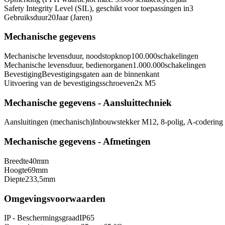
Safety Integrity Level (SIL), geschikt voor toepassingen in
3
Gebruiksduur
20
Jaar (Jaren)
Mechanische gegevens
Mechanische levensduur, noodstopknop
100.000
schakelingen
Mechanische levensduur, bedienorganen
1.000.000
schakelingen
Bevestiging
Bevestigingsgaten aan de binnenkant
Uitvoering van de bevestigingsschroeven
2x M5
Mechanische gegevens - Aansluittechniek
Aansluitingen (mechanisch)
Inbouwstekker M12, 8-polig, A-codering
Mechanische gegevens - Afmetingen
Breedte
40
mm
Hoogte
69
mm
Diepte
233,5
mm
Omgevingsvoorwaarden
IP - Beschermingsgraad
IP65