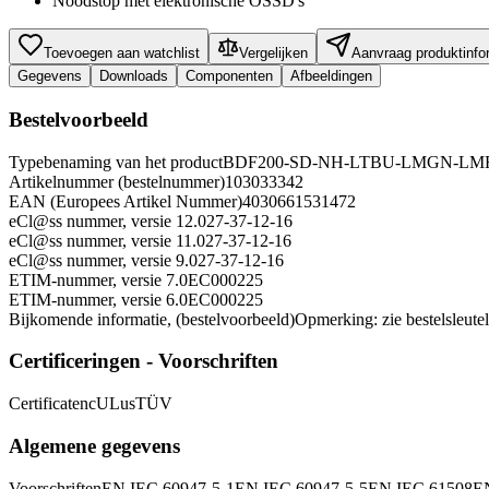
Noodstop met elektronische OSSD's
Toevoegen aan watchlist
Vergelijken
Aanvraag produktinfo
Gegevens
Downloads
Componenten
Afbeeldingen
Bestelvoorbeeld
Typebenaming van het product
BDF200-SD-NH-LTBU-LMGN-LM
Artikelnummer (bestelnummer)
103033342
EAN (Europees Artikel Nummer)
4030661531472
eCl@ss nummer, versie 12.0
27-37-12-16
eCl@ss nummer, versie 11.0
27-37-12-16
eCl@ss nummer, versie 9.0
27-37-12-16
ETIM-nummer, versie 7.0
EC000225
ETIM-nummer, versie 6.0
EC000225
Bijkomende informatie, (bestelvoorbeeld)
Opmerking: zie bestelsleutel
Certificeringen - Voorschriften
Certificaten
cULus
TÜV
Algemene gegevens
Voorschriften
EN IEC 60947-5-1
EN IEC 60947-5-5
EN IEC 61508
E