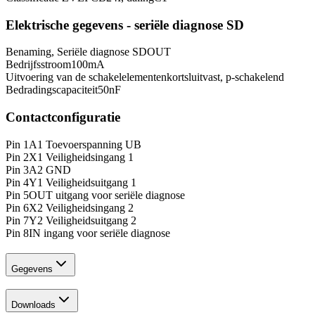
Elektrische gegevens - seriële diagnose SD
Benaming, Seriële diagnose SD
OUT
Bedrijfsstroom
100
mA
Uitvoering van de schakelelementen
kortsluitvast, p-schakelend
Bedradingscapaciteit
50
nF
Contactconfiguratie
Pin 1
A1 Toevoerspanning UB
Pin 2
X1 Veiligheidsingang 1
Pin 3
A2 GND
Pin 4
Y1 Veiligheidsuitgang 1
Pin 5
OUT uitgang voor seriële diagnose
Pin 6
X2 Veiligheidsingang 2
Pin 7
Y2 Veiligheidsuitgang 2
Pin 8
IN ingang voor seriële diagnose
Gegevens
Downloads