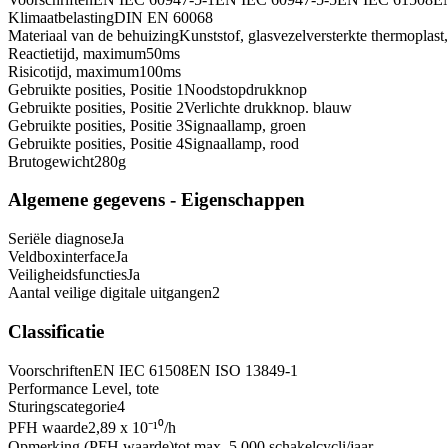
Klimaatbelasting
DIN EN 60068
Materiaal van de behuizing
Kunststof, glasvezelversterkte thermoplast
Reactietijd, maximum
50
ms
Risicotijd, maximum
100
ms
Gebruikte posities, Positie 1
Noodstopdrukknop
Gebruikte posities, Positie 2
Verlichte drukknop. blauw
Gebruikte posities, Positie 3
Signaallamp, groen
Gebruikte posities, Positie 4
Signaallamp, rood
Brutogewicht
280
g
Algemene gegevens - Eigenschappen
Seriële diagnose
Ja
Veldboxinterface
Ja
Veiligheidsfuncties
Ja
Aantal veilige digitale uitgangen
2
Classificatie
Voorschriften
EN IEC 61508
EN ISO 13849-1
Performance Level, tot
e
Sturingscategorie
4
PFH waarde
2,89 x 10⁻¹⁰
/h
Opmerking (PFH waarde)
tot max. 5.000 schakelcycli/jaar