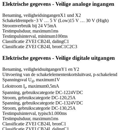
Elektrische gegevens - Veilige analoge ingangen
Benaming, veiligheidsingangen
X1 und X2
Schakeldrempels
−3 V … 5 V (Low)
15 V … 30 V (High)
Stroomverbruik bij 24 V
5
mA
Testimpulsduur, maximum
1
ms
Testimpulsinterval, minimum
100
ms
Classificatie ZVEI CB24I, daling
C1
Classificatie ZVEI CB24I, bron
C1
C2
C3
Elektrische gegevens - Veilige digitale uitgangen
Benaming, veiligheidsuitgangen
Y1 en Y2
Uitvoering van de schakelelementen
kortsluitvast, p-schakelend
Spanningsval U
, maximum
1
V
d
Lekstroom I
, maximum
0,5
mA
r
Spanning, gebruikscategorie DC-12
24
VDC
Stroom, gebruikscategorie DC-12
0,25
A
Spanning, gebruikscategorie DC-13
24
VDC
Stroom, gebruikscategorie DC-13
0,25
A
Testimpulsinterval, typisch
1.000
ms
Testimpulsduur, maximum
1
ms
Classificatie ZVEI CB24I, bron
C1
Classificatie ZVEI CB24I, daling
C1