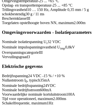
Omgevingstemperatuur
-25 ... +65 °C
Opslag- en transporttemperatuur
-25 ... +85 °C
Trillingsvastheid
10 … 150 Hz, Amplitude 0,35 mm / 5 g
schokbestendig
30 g / 11 ms
Beschermklasse
III
Toegelaten opstelhoogte boven NN, maximum
2.000
m
Omgevingsvoorwaarden - Isolatieparameters
Nominale isolatiespanning U
32 VDC
i
Nominale impulsspanningsvastheid U
0,8
kV
imp
Overspanningscategorie
III
Vervuilingsgraad
3
Elektrische gegevens
Bedrijfsspanning
24 VDC -15 % / +10 %
Nullaststroom I
, typisch
35
mA
0
Nominale bedrijfsspanning
24
VDC
Nominale bedrijfsstroom
600
mA
Voorwaardelijke nominale kortsluitstroom
100
A
Tijd voor operationeel, maximum
2.000
ms
Schakelfrequentie, maximum
1
Hz