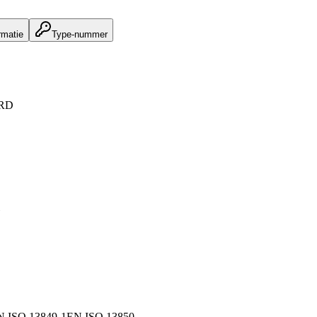
rmatie
Type-nummer
RD
N ISO 13849-1
EN ISO 13850