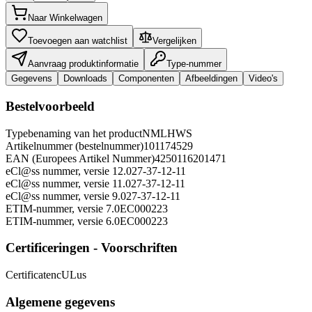
Naar Winkelwagen
Toevoegen aan watchlist
Vergelijken
Aanvraag produktinformatie
Type-nummer
Gegevens
Downloads
Componenten
Afbeeldingen
Video's
Bestelvoorbeeld
Typebenaming van het product
NMLHWS
Artikelnummer (bestelnummer)
101174529
EAN (Europees Artikel Nummer)
4250116201471
eCl@ss nummer, versie 12.0
27-37-12-11
eCl@ss nummer, versie 11.0
27-37-12-11
eCl@ss nummer, versie 9.0
27-37-12-11
ETIM-nummer, versie 7.0
EC000223
ETIM-nummer, versie 6.0
EC000223
Certificeringen - Voorschriften
Certificaten
cULus
Algemene gegevens