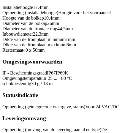
Installatiehoogte
17,4
mm
Opmerking (installatiehoogte)
Hoogte voor het voorpaneel.
Hoogte van de bolkap
10,4
mm
Diameter van de bolkap
26
mm
Diameter van de frontale ring
44,5
mm
Inbouwdiameter
22,3
mm
Dikte van de frontplaat, minimum
1
mm
Dikte van de frontplaat, maximum
6
mm
Rastermaat
40 x 50
mm
Omgevingsvoorwaarden
IP - Beschermingsgraad
IP67
IP69K
Omgevingstemperatuur
-25 ... +80 °C
schokbestendig
30 g / 18 ms
Statusindicatie
Opmerking (geïntegreerde weergave, status)
Voor 24 VAC/DC
Leveringsomvang
Opmerking (omvang van de levering, aantal en type)
De