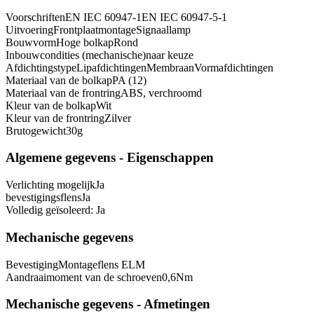
Voorschriften
EN IEC 60947-1
EN IEC 60947-5-1
Uitvoering
Frontplaatmontage
Signaallamp
Bouwvorm
Hoge bolkap
Rond
Inbouwcondities (mechanische)
naar keuze
Afdichtingstype
Lipafdichtingen
Membraan
Vormafdichtingen
Materiaal van de bolkap
PA (12)
Materiaal van de frontring
ABS, verchroomd
Kleur van de bolkap
Wit
Kleur van de frontring
Zilver
Brutogewicht
30
g
Algemene gegevens - Eigenschappen
Verlichting mogelijk
Ja
bevestigingsflens
Ja
Volledig geïsoleerd:
Ja
Mechanische gegevens
Bevestiging
Montageflens ELM
Aandraaimoment van de schroeven
0,6
Nm
Mechanische gegevens - Afmetingen