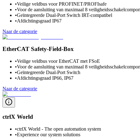
•
Veilige veldbus voor PROFINET/PROFIsafe
•
Voor de aansluiting van maximaal 8 veiligheidsschakelcompo
•
Geïntegreerde Dual-Port Switch IRT-compatibel
•
Afdichtingsgraad IP67
Naar de categorie
EtherCAT Safety-Field-Box
•
Veilige veldbus voor EtherCAT met FSoE
•
Voor de aansluiting van maximaal 8 veiligheidsschakelcompo
•
Geïntegreerde Dual-Port Switch
•
Afdichtingsgraad IP66, IP67
Naar de categorie
ctrlX World
•
ctrlX World - The open automation system
•
Experience our system solutions