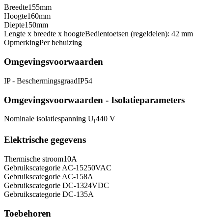
Breedte
155
mm
Hoogte
160
mm
Diepte
150
mm
Lengte x breedte x hoogte
Bedientoetsen (regeldelen): 42 mm
Opmerking
Per behuizing
Omgevingsvoorwaarden
IP - Beschermingsgraad
IP54
Omgevingsvoorwaarden - Isolatieparameters
Nominale isolatiespanning U
440 V
i
Elektrische gegevens
Thermische stroom
10
A
Gebruikscategorie AC-15
250
VAC
Gebruikscategorie AC-15
8
A
Gebruikscategorie DC-13
24
VDC
Gebruikscategorie DC-13
5
A
Toebehoren