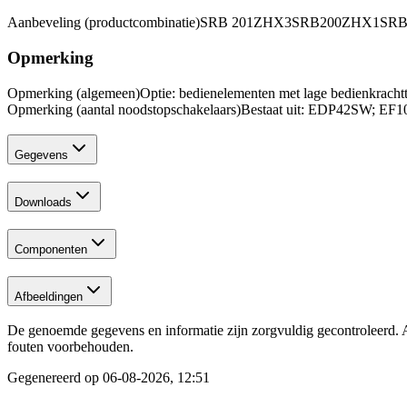
Aanbeveling (productcombinatie)
SRB 201ZHX3
SRB200ZHX1
SRB
Opmerking
Opmerking (algemeen)
Optie: bedienelementen met lage bedienkracht
Opmerking (aantal noodstopschakelaars)
Bestaat uit: EDP42SW; EF1
Gegevens
Downloads
Componenten
Afbeeldingen
De genoemde gegevens en informatie zijn zorgvuldig gecontroleerd. A
fouten voorbehouden.
Gegenereerd op
06-08-2026, 12:51