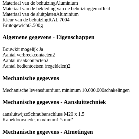
Materiaal van de behuizing
Aluminium
Materiaal van de bekleding van de behuizing
gemoffeld
Materiaal van de sluitplaten
Aluminium
Kleur van de behuizing
RAL 7004
Brutogewicht
3.500
g
Algemene gegevens - Eigenschappen
Bouwkit mogelijk
Ja
Aantal verbreekcontacten
2
Aantal maakcontacten
2
Aantal bedientoetsen (regeldelen)
2
Mechanische gegevens
Mechanische levensduurduur, minimum
10.000.000
schakelingen
Mechanische gegevens - Aansluittechniek
aansluitwijze
Schraubanschluss M20 x 1.5
Kabeldoorsnede, maximum
1.5 mm²
Mechanische gegevens - Afmetingen