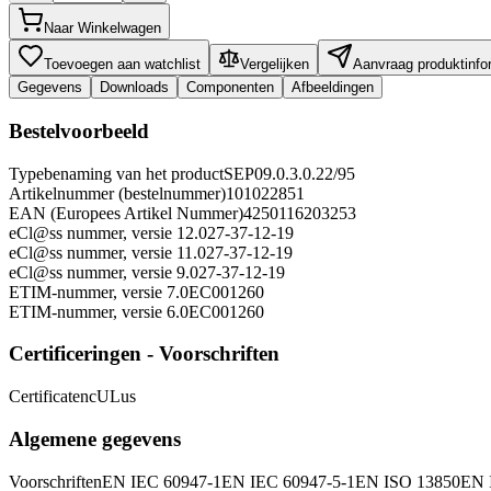
Naar Winkelwagen
Toevoegen aan watchlist
Vergelijken
Aanvraag produktinfo
Gegevens
Downloads
Componenten
Afbeeldingen
Bestelvoorbeeld
Typebenaming van het product
SEP09.0.3.0.22/95
Artikelnummer (bestelnummer)
101022851
EAN (Europees Artikel Nummer)
4250116203253
eCl@ss nummer, versie 12.0
27-37-12-19
eCl@ss nummer, versie 11.0
27-37-12-19
eCl@ss nummer, versie 9.0
27-37-12-19
ETIM-nummer, versie 7.0
EC001260
ETIM-nummer, versie 6.0
EC001260
Certificeringen - Voorschriften
Certificaten
cULus
Algemene gegevens
Voorschriften
EN IEC 60947-1
EN IEC 60947-5-1
EN ISO 13850
EN 